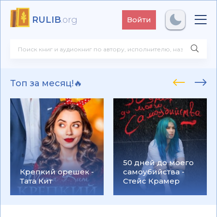
RULIB
.org
Войти
Топ за месяц!🔥
50 дней до моего
Крепкий орешек -
самоубийства -
Тата Кит
Стейс Крамер