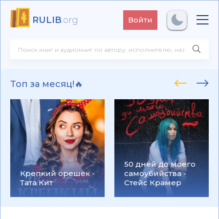
RULIB
.org
Войти
Топ за месяц!🔥
50 дней до моего
Крепкий орешек -
самоубийства -
Тата Кит
Стейс Крамер