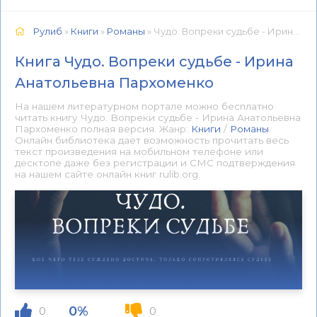
Рулиб
»
Книги
»
Романы
» Чудо. Вопреки судьбе - Ирина Анатольевна Пархоменко 📕 - Книга онлайн бесплатно
Книга Чудо. Вопреки судьбе - Ирина
Анатольевна Пархоменко
На нашем литературном портале можно бесплатно
читать книгу Чудо. Вопреки судьбе - Ирина Анатольевна
Пархоменко полная версия. Жанр:
Книги
/
Романы
.
Онлайн библиотека дает возможность прочитать весь
текст произведения на мобильном телефоне или
десктопе даже без регистрации и СМС подтверждения
на нашем сайте онлайн книг rulib.org.
0%
0
0