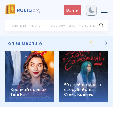
RULIB
.org
Войти
Топ за месяц!🔥
50 дней до моего
Крепкий орешек -
самоубийства -
Тата Кит
Стейс Крамер