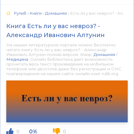
Рулиб
»
Книги
»
Домашняя
» Есть ли у вас невроз? - Александр Иванович Алтунин 📕 - Книга онлайн бесплатно
Книга Есть ли у вас невроз? -
Александр Иванович Алтунин
На нашем литературном портале можно бесплатно
читать книгу Есть ли у вас невроз? - Александр
Иванович Алтунин полная версия. Жанр:
Домашняя
/
Медицина
. Онлайн библиотека дает возможность
прочитать весь текст произведения на мобильном
телефоне или десктопе даже без регистрации и СМС
подтверждения на нашем сайте онлайн книг rulib.org.
0%
0
0