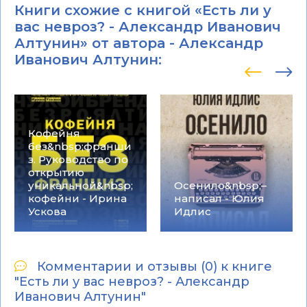
Книги схожие с книгой «Есть ли у
вас невроз? - Александр Иванович
Алтунин» от автора -
Александр
Иванович Алтунин
:
Кофейня
без&nbsp;франши
з. Руководство по
открытию
уникальной&nbsp;
Осенило&nbsp;–
кофейни - Ирина
написал - Юлия
Ускова
Идлис
Комментарии и отзывы (0) к книге
"Есть ли у вас невроз? - Александр
Иванович Алтунин"