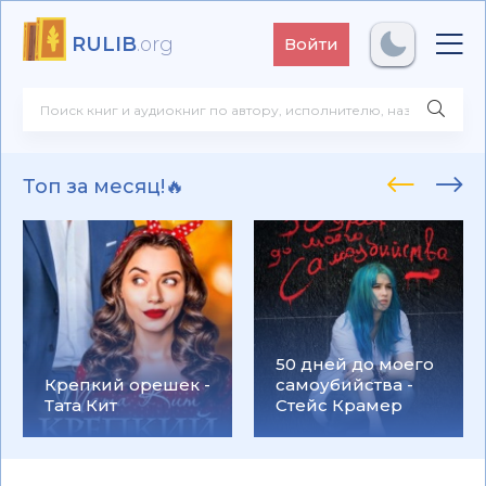
RULIB
.org
Войти
Топ за месяц!🔥
50 дней до моего
Крепкий орешек -
самоубийства -
Тата Кит
Стейс Крамер