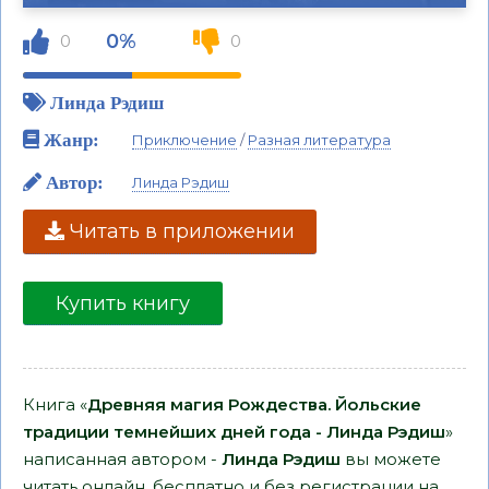
0%
0
0
Линда Рэдиш
Жанр:
Приключение
/
Разная литература
Автор:
Линда Рэдиш
Читать в приложении
Купить книгу
Книга «
Древняя магия Рождества. Йольские
традиции темнейших дней года - Линда Рэдиш
»
написанная автором -
Линда Рэдиш
вы можете
читать онлайн, бесплатно и без регистрации на