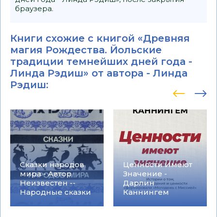
браузера.
Книги схожие с книгой «Древняя
магия Рождества. Йольские
традиции темнейших дней года -
Линда Рэдиш» от автора -
Линда
Рэдиш
:
Сказки народов
Ценности Имеют
мира - Автор
Значение -
Неизвестен --
Дарлин
Народные сказки
Каннингем