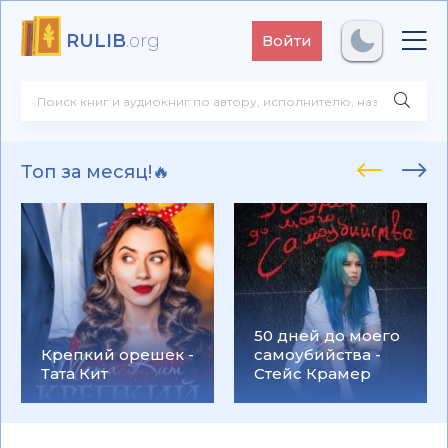
RULIB
.org
Войти
Топ за месяц!🔥
50 дней до моего
Крепкий орешек -
самоубийства -
Тата Кит
Стейс Крамер