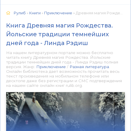
Рулиб
»
Книги
»
Приключение
» Древняя магия Рождества. Йольские традиции темнейших дней года - Линда Рэдиш 📕 - Книга онлайн бесплатно
Книга Древняя магия Рождества.
Йольские традиции темнейших
дней года - Линда Рэдиш
На нашем литературном портале можно бесплатно
читать книгу Древняя магия Рождества. Йольские
традиции темнейших дней года - Линда Рэдиш полная
версия. Жанр:
Приключение
/
Разная литература
.
Онлайн библиотека дает возможность прочитать весь
текст произведения на мобильном телефоне или
десктопе даже без регистрации и СМС подтверждения
на нашем сайте онлайн книг rulib.org.