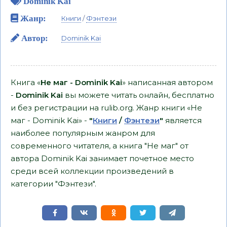
Dominik Kai
Жанр:
Книги
/
Фэнтези
Автор:
Dominik Kai
Книга «
Не маг - Dominik Kai
» написанная автором
-
Dominik Kai
вы можете читать онлайн, бесплатно
и без регистрации на rulib.org. Жанр книги «Не
маг - Dominik Kai» -
"
Книги
/
Фэнтези
"
является
наиболее популярным жанром для
современного читателя, а книга "Не маг" от
автора Dominik Kai занимает почетное место
среди всей коллекции произведений в
категории "Фэнтези".