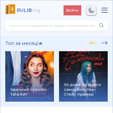
RULIB
.org
Войти
Топ за месяц!🔥
50 дней до моего
Крепкий орешек -
самоубийства -
Тата Кит
Стейс Крамер