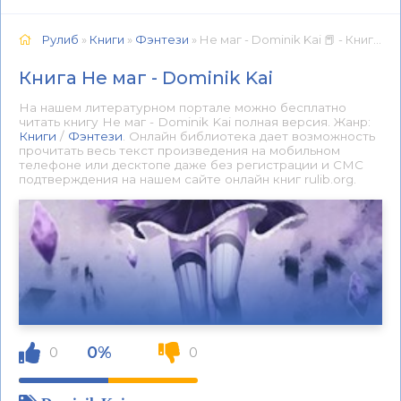
Рулиб
»
Книги
»
Фэнтези
» Не маг - Dominik Kai 📕 - Книга онлайн бесплатно
Книга Не маг - Dominik Kai
На нашем литературном портале можно бесплатно
читать книгу Не маг - Dominik Kai полная версия. Жанр:
Книги
/
Фэнтези
. Онлайн библиотека дает возможность
прочитать весь текст произведения на мобильном
телефоне или десктопе даже без регистрации и СМС
подтверждения на нашем сайте онлайн книг rulib.org.
0%
0
0