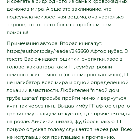
и сбегать в сидх одного из самых кровожадных
демонов мира. А еще это заклинание, что
подсунула неизвестная ведьма, она настолько
черное, что от него больше проблем, чем
помощи!
Примечания автора: Вторая книга тут:
https://author.today/reader/243660 Афтор нубас. В
тексте Вас ожидают: ошипки, очепятки, хаос в
голове, как автора так и ГГ, сумбур, рояли —
немного, кач — много (планомерно хаотично), ГГ
не нагибатор всея мира и одной определенной
локации в частности. Любителей "я твой дом
труба шатал" просьба пройти мимо и вернуться
книг так через пять. Выдав имбу ГГ афтор строго
грозит ему пальцем из кустов, где прячется сидя
на рояле. Ай-яй-яй, низззя, фу, брось какую. ГГ
понуро опуская голову слушается через раз. Всех
не испугавшихся приглашаю к прочтению.