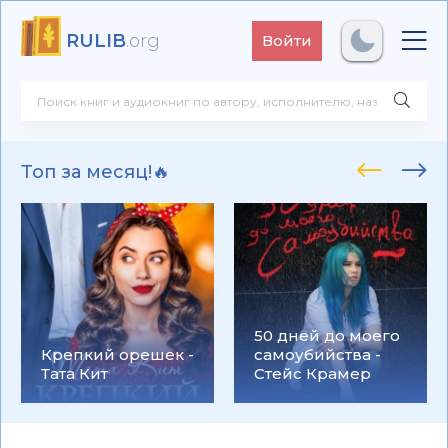
RULIB
.org
Войти
Топ за месяц!🔥
50 дней до моего
Крепкий орешек -
самоубийства -
Тата Кит
Стейс Крамер