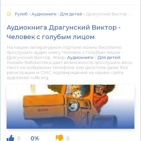
Рулиб
»
Аудиокниги
»
Для детей
» Драгунский Виктор - Человек с голубым лицом 📕 - Книга онлайн бесплатно
Аудиокнига Драгунский Виктор -
Человек с голубым лицом
На нашем литературном портале можно бесплатно
прослушать аудио книгу Человек с голубым лицом -
Драгунский Виктор. Жанр:
Аудиокниги
/
Для детей
.
Онлайн библиотека дает возможность прослушать весь
текст на мобильном телефоне или десктопе даже без
регистрации и СМС подтверждения на нашем сайте
аудиокниг rulib.org.
0%
0
0