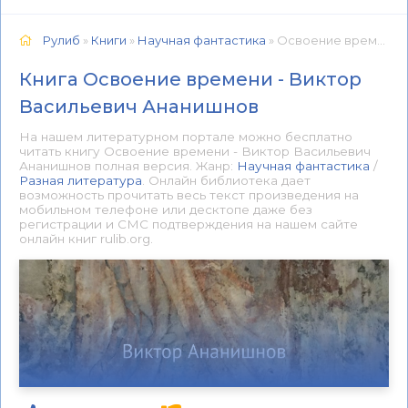
Рулиб
»
Книги
»
Научная фантастика
» Освоение времени - Виктор Васильевич Ананишнов 📕 - Книга онлайн бесплатно
Книга Освоение времени - Виктор
Васильевич Ананишнов
На нашем литературном портале можно бесплатно
читать книгу Освоение времени - Виктор Васильевич
Ананишнов полная версия. Жанр:
Научная фантастика
/
Разная литература
. Онлайн библиотека дает
возможность прочитать весь текст произведения на
мобильном телефоне или десктопе даже без
регистрации и СМС подтверждения на нашем сайте
онлайн книг rulib.org.