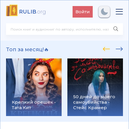
RULIB
.org
Войти
Топ за месяц!🔥
50 дней до моего
Крепкий орешек -
самоубийства -
Тата Кит
Стейс Крамер