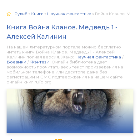
Рулиб
»
Книги
»
Научная фантастика
» Война Кланов. Медведь 1 - Алексей Калинин 📕 - Книга онлайн бесплатно
Книга Война Кланов. Медведь 1 -
Алексей Калинин
На нашем литературном портале можно бесплатно
читать книгу Война Кланов. Медведь 1 - Алексей
Калинин полная версия. Жанр:
Научная фантастика
/
Боевики
/
Фэнтези
. Онлайн библиотека дает
возможность прочитать весь текст произведения на
мобильном телефоне или десктопе даже без
регистрации и СМС подтверждения на нашем сайте
онлайн книг rulib.org.