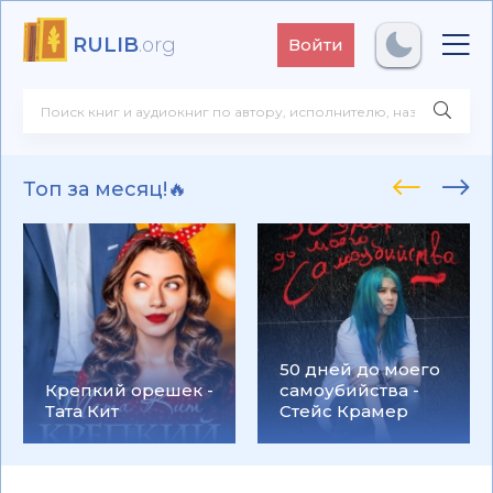
RULIB
.org
Войти
Топ за месяц!🔥
50 дней до моего
Крепкий орешек -
самоубийства -
Тата Кит
Стейс Крамер