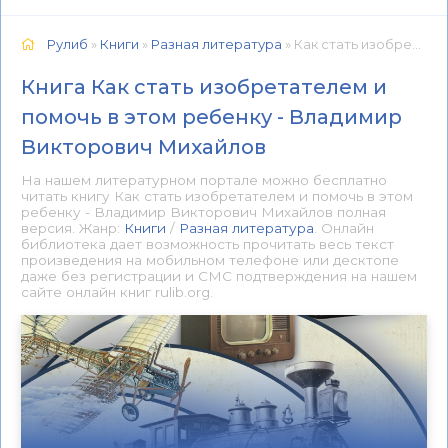
Рулиб
»
Книги
»
Разная литература
» Как стать изобретателем и помочь в этом ребенку - Владимир Викторович Михайлов 📕 - Книга онлайн бесплатно
Книга Как стать изобретателем и
помочь в этом ребенку - Владимир
Викторович Михайлов
На нашем литературном портале можно бесплатно
читать книгу Как стать изобретателем и помочь в этом
ребенку - Владимир Викторович Михайлов полная
версия. Жанр:
Книги
/
Разная литература
. Онлайн
библиотека дает возможность прочитать весь текст
произведения на мобильном телефоне или десктопе
даже без регистрации и СМС подтверждения на нашем
сайте онлайн книг rulib.org.