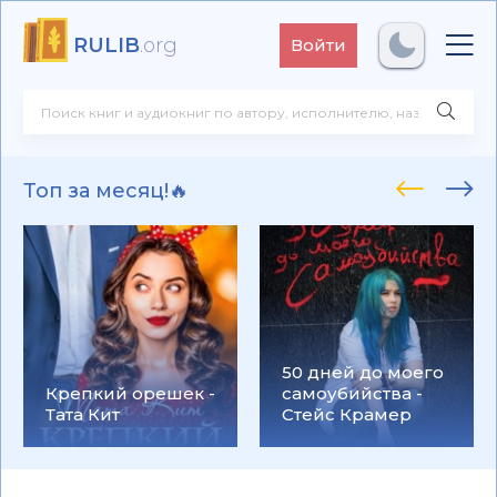
RULIB
.org
Войти
Топ за месяц!🔥
50 дней до моего
Крепкий орешек -
самоубийства -
Тата Кит
Стейс Крамер