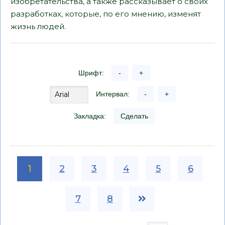
изобретательства, а также рассказывает о своих
разработках, которые, по его мнению, изменят
жизнь людей.
Шрифт:
-
+
Интервал:
-
+
Закладка:
Сделать
1
2
3
4
5
6
7
8