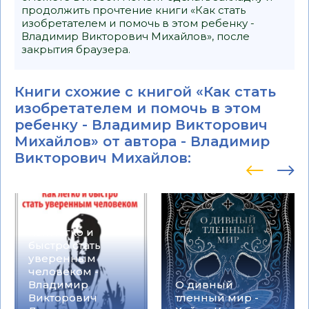
продолжить прочтение книги «Как стать
изобретателем и помочь в этом ребенку -
Владимир Викторович Михайлов», после
закрытия браузера.
Книги схожие с книгой «Как стать
изобретателем и помочь в этом
ребенку - Владимир Викторович
Михайлов» от автора -
Владимир
Викторович Михайлов
:
Как легко и
быстро стать
уверенным
человеком -
Владимир
О дивный
Викторович
тленный мир -