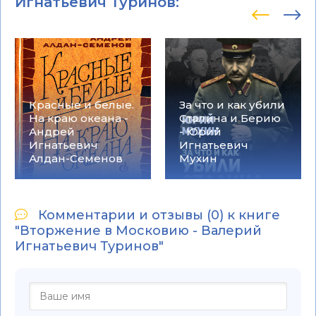
Игнатьевич Туринов
:
Красные и белые.
За что и как убили
На краю океана -
Сталина и Берию
Андрей
- Юрий
Игнатьевич
Игнатьевич
Алдан-Семенов
Мухин
Комментарии и отзывы (0) к книге
"Вторжение в Московию - Валерий
Игнатьевич Туринов"