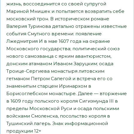
жизнь, воссоединится со своей супругой
Мариной Мнишек и попытается возвратить себе
московский трон. В историческом романе
Валерия Туринова детально отражены известные
события Смутного времени: появление
Лжедмитрия И в мае 1607 года на окраине
Московского государства; политический союз
нового самозванца с ярким авантюристом,
донским атаманом Иваном Заруцким; осада
Троице-Сергиева монастыря литовским
гетманом Петром Сапегой и встреча его со
знаменитым старцем Иринархом в
Борисоглебском монастыре. Далее — вторжение
в 1609 году польского короля Сигизмунда III в
пределы Московской Руси и осада польскими
войсками Смоленска, посольство короля в
Тушинский лагерь. Знак информационной
продукции 12+