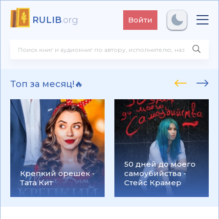
RULIB
.org
Войти
Топ за месяц!🔥
50 дней до моего
Крепкий орешек -
самоубийства -
Тата Кит
Стейс Крамер