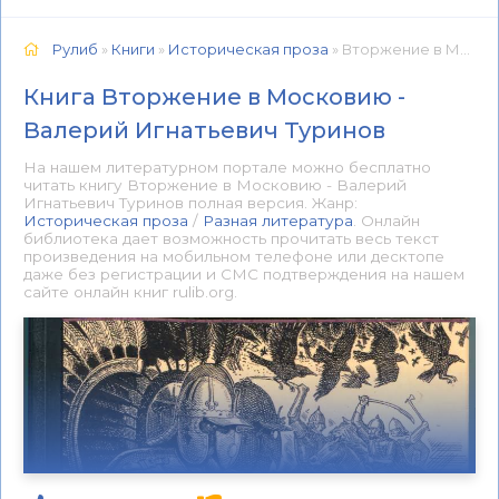
Рулиб
»
Книги
»
Историческая проза
» Вторжение в Московию - Валерий Игнатьевич Туринов 📕 - Книга онлайн бесплатно
Книга Вторжение в Московию -
Валерий Игнатьевич Туринов
На нашем литературном портале можно бесплатно
читать книгу Вторжение в Московию - Валерий
Игнатьевич Туринов полная версия. Жанр:
Историческая проза
/
Разная литература
. Онлайн
библиотека дает возможность прочитать весь текст
произведения на мобильном телефоне или десктопе
даже без регистрации и СМС подтверждения на нашем
сайте онлайн книг rulib.org.