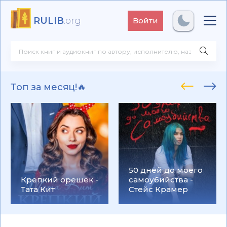
RULIB
.org
Войти
Топ за месяц!🔥
50 дней до моего
Крепкий орешек -
самоубийства -
Тата Кит
Стейс Крамер