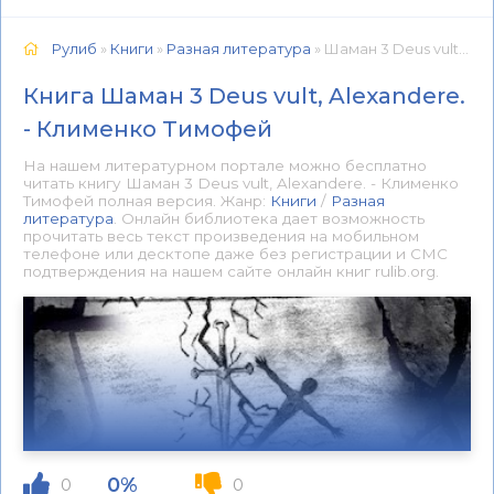
Рулиб
»
Книги
»
Разная литература
» Шаман 3 Deus vult, Alexandere. - Клименко Тимофей 📕 - Книга онлайн бесплатно
Книга Шаман 3 Deus vult, Alexandere.
- Клименко Тимофей
На нашем литературном портале можно бесплатно
читать книгу Шаман 3 Deus vult, Alexandere. - Клименко
Тимофей полная версия. Жанр:
Книги
/
Разная
литература
. Онлайн библиотека дает возможность
прочитать весь текст произведения на мобильном
телефоне или десктопе даже без регистрации и СМС
подтверждения на нашем сайте онлайн книг rulib.org.
0%
0
0