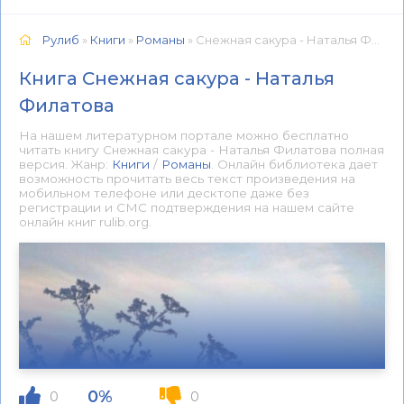
Рулиб
»
Книги
»
Романы
» Снежная сакура - Наталья Филатова 📕 - Книга онлайн бесплатно
Книга Снежная сакура - Наталья
Филатова
На нашем литературном портале можно бесплатно
читать книгу Снежная сакура - Наталья Филатова полная
версия. Жанр:
Книги
/
Романы
. Онлайн библиотека дает
возможность прочитать весь текст произведения на
мобильном телефоне или десктопе даже без
регистрации и СМС подтверждения на нашем сайте
онлайн книг rulib.org.
0%
0
0