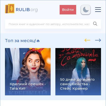
RULIB
.org
Войти
Топ за месяц!🔥
50 дней до моего
Крепкий орешек -
самоубийства -
Тата Кит
Стейс Крамер