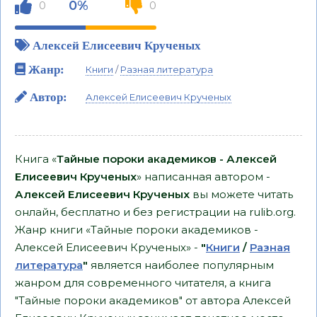
0%
0
0
Алексей Елисеевич Крученых
Жанр:
Книги
/
Разная литература
Автор:
Алексей Елисеевич Крученых
Книга «
Тайные пороки академиков - Алексей
Елисеевич Крученых
» написанная автором -
Алексей Елисеевич Крученых
вы можете читать
онлайн, бесплатно и без регистрации на rulib.org.
Жанр книги «Тайные пороки академиков -
Алексей Елисеевич Крученых» -
"
Книги
/
Разная
литература
"
является наиболее популярным
жанром для современного читателя, а книга
"Тайные пороки академиков" от автора Алексей