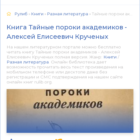
Рулиб
»
Книги
»
Разная литература
» Тайные пороки академиков - Алексей Елисеевич Крученых 📕 - Книга онлайн бесплатно
Книга Тайные пороки академиков -
Алексей Елисеевич Крученых
На нашем литературном портале можно бесплатно
читать книгу Тайные пороки академиков - Алексей
Елисеевич Крученых полная версия. Жанр:
Книги
/
Разная литература
. Онлайн библиотека дает
возможность прочитать весь текст произведения на
мобильном телефоне или десктопе даже без
регистрации и СМС подтверждения на нашем сайте
онлайн книг rulib.org.