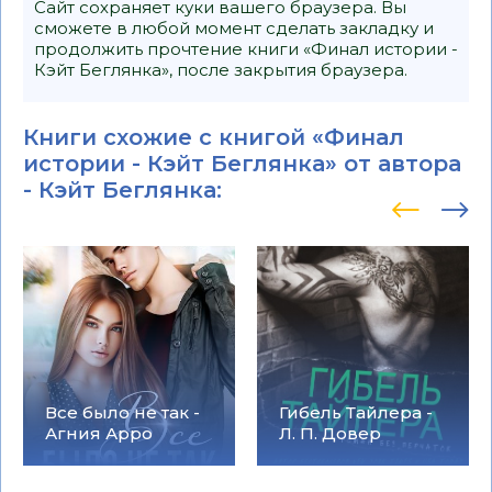
Сайт сохраняет куки вашего браузера. Вы
сможете в любой момент сделать закладку и
продолжить прочтение книги «Финал истории -
Кэйт Беглянка», после закрытия браузера.
Книги схожие с книгой «Финал
истории - Кэйт Беглянка» от автора
-
Кэйт Беглянка
:
Все было не так -
Гибель Тайлера -
Агния Арро
Л. П. Довер