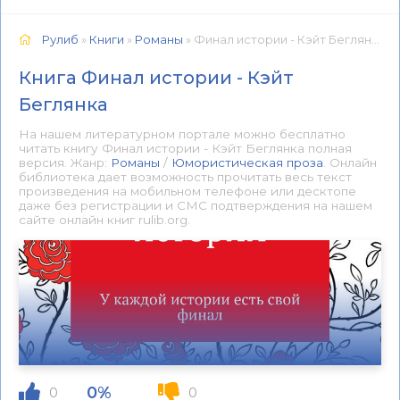
Рулиб
»
Книги
»
Романы
» Финал истории - Кэйт Беглянка 📕 - Книга онлайн бесплатно
Книга Финал истории - Кэйт
Беглянка
На нашем литературном портале можно бесплатно
читать книгу Финал истории - Кэйт Беглянка полная
версия. Жанр:
Романы
/
Юмористическая проза
. Онлайн
библиотека дает возможность прочитать весь текст
произведения на мобильном телефоне или десктопе
даже без регистрации и СМС подтверждения на нашем
сайте онлайн книг rulib.org.
0%
0
0