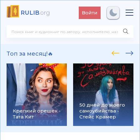
RULIB
.org
Войти
Топ за месяц!🔥
50 дней до моего
Крепкий орешек -
самоубийства -
Тата Кит
Стейс Крамер