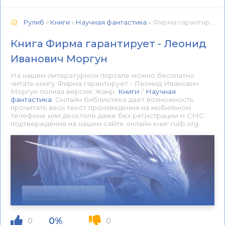
Рулиб
»
Книги
»
Научная фантастика
» Фирма гарантирует - Леонид Иванович Моргун 📕 - Книга онлайн бесплатно
Книга Фирма гарантирует - Леонид
Иванович Моргун
На нашем литературном портале можно бесплатно
читать книгу Фирма гарантирует - Леонид Иванович
Моргун полная версия. Жанр:
Книги
/
Научная
фантастика
. Онлайн библиотека дает возможность
прочитать весь текст произведения на мобильном
телефоне или десктопе даже без регистрации и СМС
подтверждения на нашем сайте онлайн книг rulib.org.
0%
0
0