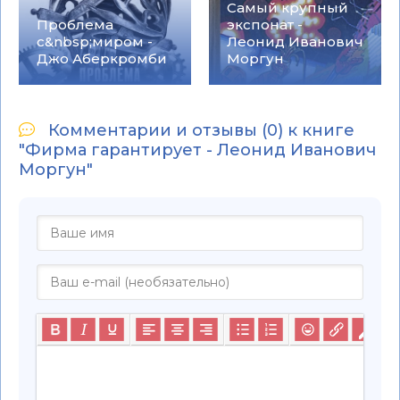
Самый крупный
Проблема
экспонат -
с&nbsp;миром -
Леонид Иванович
Джо Аберкромби
Моргун
Комментарии и отзывы (0) к книге
"Фирма гарантирует - Леонид Иванович
Моргун"