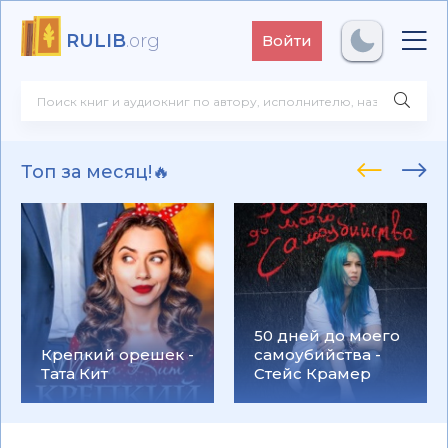
RULIB
.org
Войти
Топ за месяц!🔥
50 дней до моего
Крепкий орешек -
самоубийства -
Тата Кит
Стейс Крамер