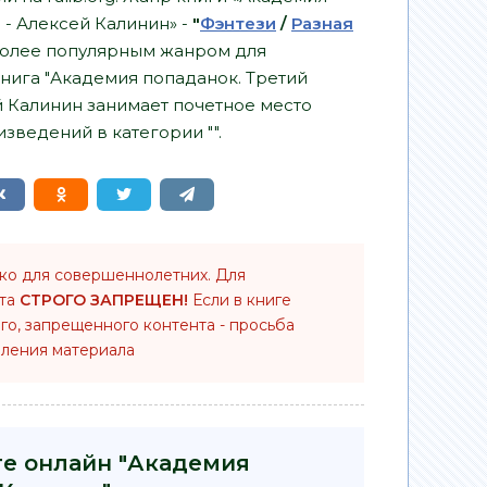
 - Алексей Калинин» -
"
Фэнтези
/
Разная
более популярным жанром для
книга "Академия попаданок. Третий
й Калинин занимает почетное место
зведений в категории "".
ько для совершеннолетних. Для
нта
СТРОГО ЗАПРЕЩЕН!
Если в книге
го, запрещенного контента - просьба
ления материала
ге онлайн "Академия