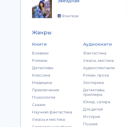
Звездная
Фэнтези
Жанры
Книги
Аудиокниги
Боевики
Фантастика
Романы
Ужасы, мистика
Детективы
Аудиоспектакли
Классика
Роман, проза
Медицина
Эзотерика
Приключение
Детективы,
триллеры
Психология
Юмор, сатира
Сказки
Для детей
Научная фантастика
История
Ужасы и мистика
Поэзия
Современная проза