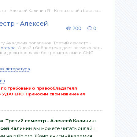
 - Алексей Калинин 📕 - Книга онлайн бесплатно
естр - Алексей
200
0
гу Академия попаданок. Третий семестр -
ература
. Онлайн библиотека дает возможность
или десктопе даже без регистрации и СМС
ая литература
нин
 по требованию правообладателя
 УДАЛЕНО. Приносим свои извинения
. Третий семестр - Алексей Калинин
»
сей Калинин
вы можете читать онлайн,
и на rulib.org. Жанр книги «Академия