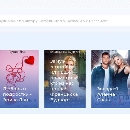
Замуж
второй раз,
или Ещё
посмотрим,
кто из нас
Любовь и
попал! -
Звезда+1 -
подростки -
Франциска
Алайна
Эрика Лэн
Вудворт
Салах