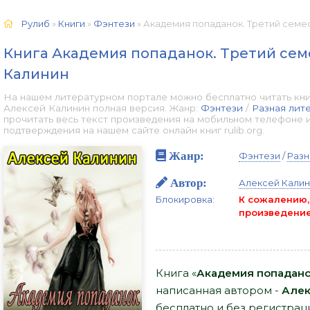
Рулиб
»
Книги
»
Фэнтези
» Академия попаданок. Третий семестр
Книга Академия попаданок. Третий сем
Калинин
На нашем литературном портале можно бесплатно читать кни
Алексей Калинин полная версия. Жанр:
Фэнтези
/
Разная лит
прочитать весь текст произведения на мобильном телефоне 
подтверждения на нашем сайте онлайн книг rulib.org.
Жанр:
Фэнтези
/
Разн
Автор:
Алексей Кали
Блокировка:
К сожалению,
произведение
Книга «
Академия попаданок
написанная автором -
Алек
бесплатно и без регистраци