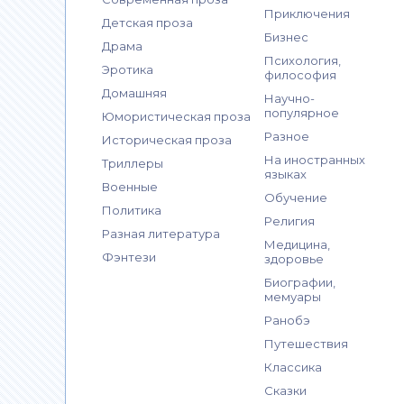
Приключения
Детская проза
Бизнес
Драма
Психология,
Эротика
философия
Домашняя
Научно-
популярное
Юмористическая проза
Разное
Историческая проза
На иностранных
Триллеры
языках
Военные
Обучение
Политика
Религия
Разная литература
Медицина,
Фэнтези
здоровье
Биографии,
мемуары
Ранобэ
Путешествия
Классика
Сказки