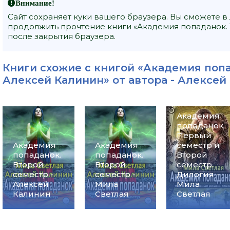
Внимание!
Сайт сохраняет куки вашего браузера. Вы сможете в
продолжить прочтение книги «Академия попаданок. 
после закрытия браузера.
Книги схожие с книгой «Академия попа
Алексей Калинин» от автора -
Алексей
Академия
попаданок.
Первый
Академия
Академия
семестр и
попаданок.
попаданок.
Второй
Второй
Второй
семестр.
семестр -
семестр -
Дилогия -
Алексей
Мила
Мила
Калинин
Светлая
Светлая