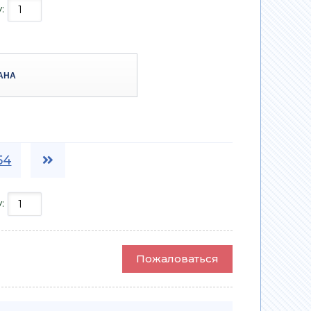
у:
АНА
54
у:
Пожаловаться