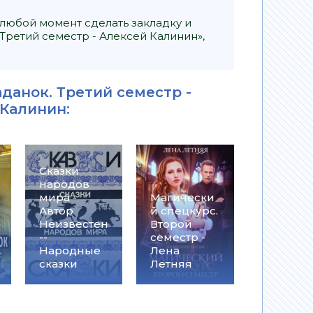
 любой момент сделать закладку и
Третий семестр - Алексей Калинин»,
данок. Третий семестр -
 Калинин
:
Сказки
народов
мира -
Магически
Автор
й спецкурс.
Неизвестен
Второй
--
семестр -
Народные
Лена
сказки
Летняя