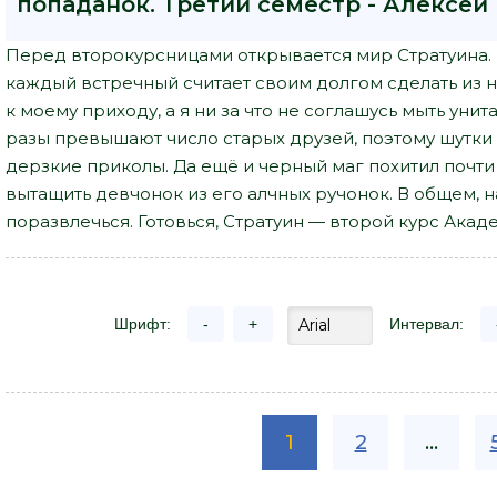
попаданок. Третий семестр - Алексей
Перед второкурсницами открывается мир Стратуина. 
каждый встречный считает своим долгом сделать из н
к моему приходу, а я ни за что не соглашусь мыть унит
разы превышают число старых друзей, поэтому шутки 
дерзкие приколы. Да ещё и черный маг похитил почти
вытащить девчонок из его алчных ручонок. В общем, н
поразвлечься. Готовься, Стратуин — второй курс Акаде
Шрифт:
-
+
Интервал:
1
2
...