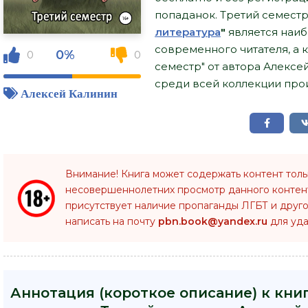
попаданок. Третий семестр
литература
"
является наи
современного читателя, а 
0%
0
0
семестр" от автора Алексе
среди всей коллекции прои
Алексей Калинин
Внимание! Книга может содержать контент тол
несовершеннолетних просмотр данного конте
присутствует наличие пропаганды ЛГБТ и друго
написать на почту
pbn.book@yandex.ru
для уда
Аннотация (короткое описание) к кни