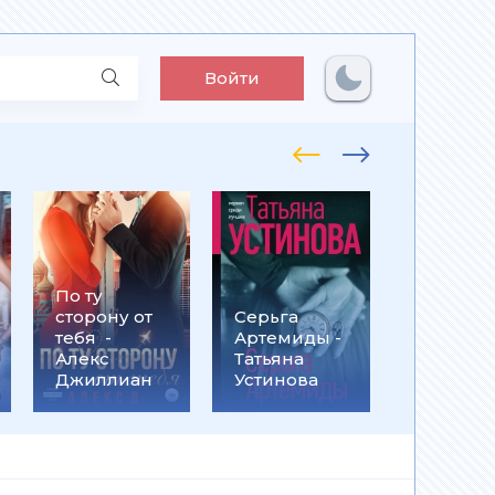
Войти
По ту
Встрети
сторону от
Серьга
на
тебя -
Артемиды -
Кассанд
Алекс
Татьяна
- Ольга
Джиллиан
Устинова
Громыко