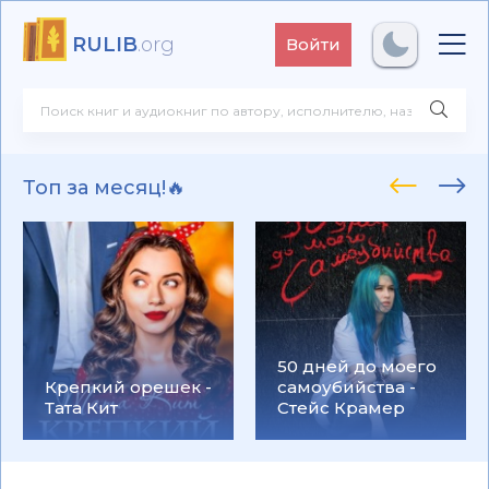
RULIB
.org
Войти
Топ за месяц!🔥
50 дней до моего
Крепкий орешек -
самоубийства -
Тата Кит
Стейс Крамер