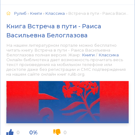
Рулиб
»
Книги
»
Классика
» Встреча в пути - Раиса Васильевна Белоглазова 📕 - Книга онлайн бесплатно
Книга Встреча в пути - Раиса
Васильевна Белоглазова
На нашем литературном портале можно бесплатно
читать книгу Встреча в пути - Раиса Васильевна
Белоглазова полная версия. Жанр:
Книги
/
Классика
.
Онлайн библиотека дает возможность прочитать весь
текст произведения на мобильном телефоне или
десктопе даже без регистрации и СМС подтверждения
на нашем сайте онлайн книг rulib.org.
0%
0
0