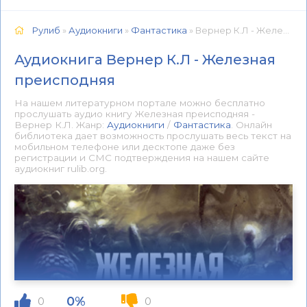
Рулиб
»
Аудиокниги
»
Фантастика
» Вернер К.Л - Железная преисподняя 📕 - Книга онлайн бесплатно
Аудиокнига Вернер К.Л - Железная
преисподняя
На нашем литературном портале можно бесплатно
прослушать аудио книгу Железная преисподняя -
Вернер К.Л. Жанр:
Аудиокниги
/
Фантастика
. Онлайн
библиотека дает возможность прослушать весь текст на
мобильном телефоне или десктопе даже без
регистрации и СМС подтверждения на нашем сайте
аудиокниг rulib.org.
0%
0
0