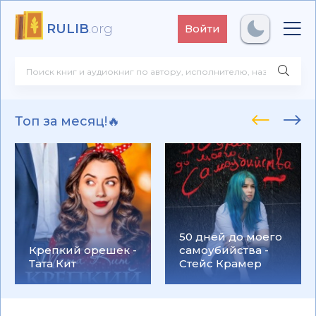
RULIB
.org
Войти
Топ за месяц!🔥
50 дней до моего
Крепкий орешек -
самоубийства -
Тата Кит
Стейс Крамер