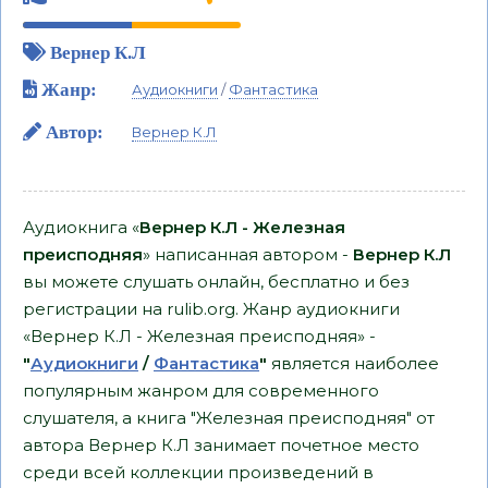
Вернер К.Л
Жанр:
Аудиокниги
/
Фантастика
Автор:
Вернер К.Л
Аудиокнига «
Вернер К.Л - Железная
преисподняя
» написанная автором -
Вернер К.Л
вы можете слушать онлайн, бесплатно и без
регистрации на rulib.org. Жанр аудиокниги
«Вернер К.Л - Железная преисподняя» -
"
Аудиокниги
/
Фантастика
"
является наиболее
популярным жанром для современного
слушателя, а книга "Железная преисподняя" от
автора Вернер К.Л занимает почетное место
среди всей коллекции произведений в