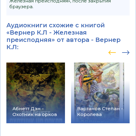
Железная преисподняя», после закрытия
браузера.
Аудиокниги схожие с книгой
«Вернер К.Л - Железная
преисподняя» от автора -
Вернер
К.Л
:
Абнетт Дэн -
Вартанов Степан -
Охотник на орков
Королева