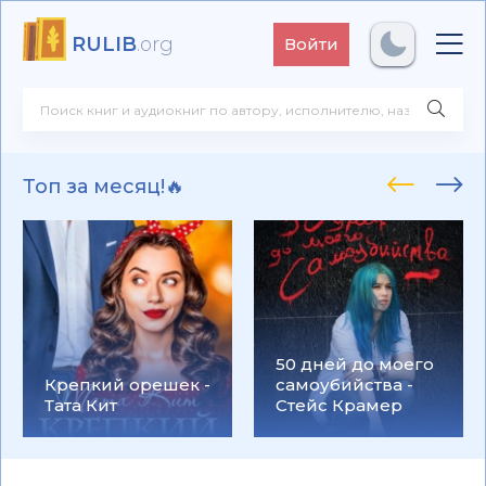
RULIB
.org
Войти
Топ за месяц!🔥
50 дней до моего
Крепкий орешек -
самоубийства -
Тата Кит
Стейс Крамер