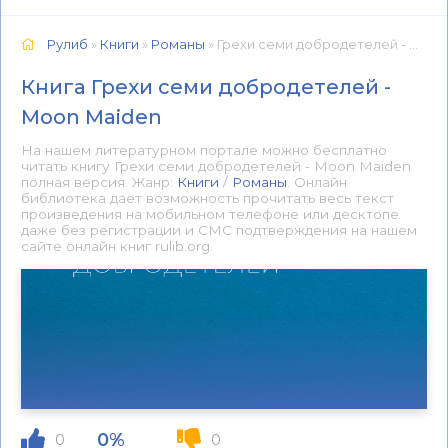
Рулиб
»
Книги
»
Романы
» Грехи семи добродетелей - Moon Maiden 📕 - Книга онлайн бесплатно
Книга Грехи семи добродетелей -
Moon Maiden
На нашем литературном портале можно бесплатно
читать книгу Грехи семи добродетелей - Moon Maiden
полная версия. Жанр:
Книги
/
Романы
. Онлайн
библиотека дает возможность прочитать весь текст
произведения на мобильном телефоне или десктопе
даже без регистрации и СМС подтверждения на нашем
сайте онлайн книг rulib.org.
0%
0
0