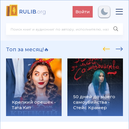
RULIB
.org
Войти
Топ за месяц!🔥
50 дней до моего
Крепкий орешек -
самоубийства -
Тата Кит
Стейс Крамер