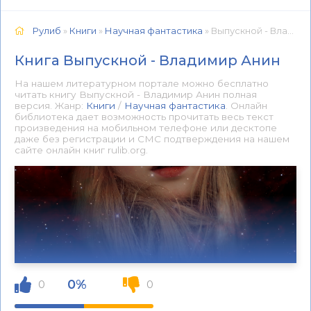
Рулиб
»
Книги
»
Научная фантастика
» Выпускной - Владимир Анин 📕 - Книга онлайн бесплатно
Книга Выпускной - Владимир Анин
На нашем литературном портале можно бесплатно
читать книгу Выпускной - Владимир Анин полная
версия. Жанр:
Книги
/
Научная фантастика
. Онлайн
библиотека дает возможность прочитать весь текст
произведения на мобильном телефоне или десктопе
даже без регистрации и СМС подтверждения на нашем
сайте онлайн книг rulib.org.
0%
0
0