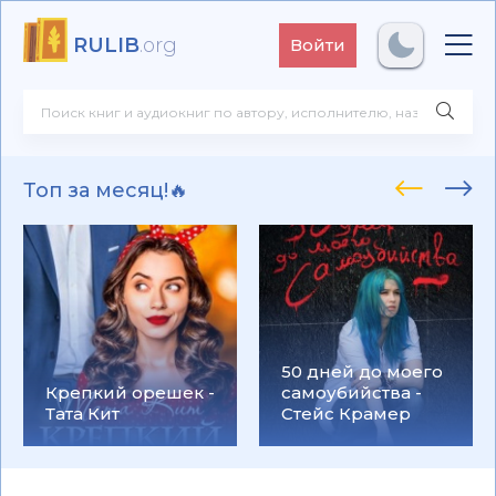
RULIB
.org
Войти
Топ за месяц!🔥
50 дней до моего
Крепкий орешек -
самоубийства -
Тата Кит
Стейс Крамер