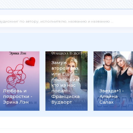
Замуж
второй раз,
или Ещё
посмотрим,
кто из нас
Любовь и
попал! -
Звезда+1 -
подростки -
Франциска
Алайна
Эрика Лэн
Вудворт
Салах