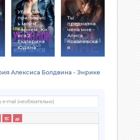
Ублюдок,
притворис
Ты
ь моим
предназна
парнем...Кн
чена мне -
ига 2 -
Алиса
Екатерина
Ковалевска
Юдина
я
рия Алексиса Болдвина - Энрике