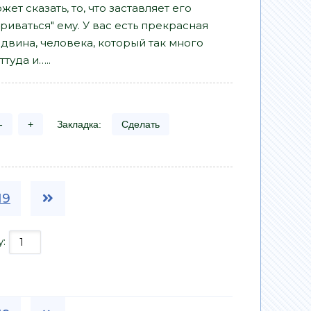
ет сказать, то, что заставляет его
риваться" ему. У вас есть прекрасная
двина, человека, который так много
туда и…..
-
+
Закладка:
Сделать
19
у: