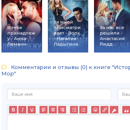
За мной
Я тебе
присматри
За нас все
принадлеж
вает - Волк
решили -
у - Анна
- Наталия
Анастасия
Леманн
Ладыгина
Ридд
Комментарии и отзывы (0) к книге "Исто
Мор"