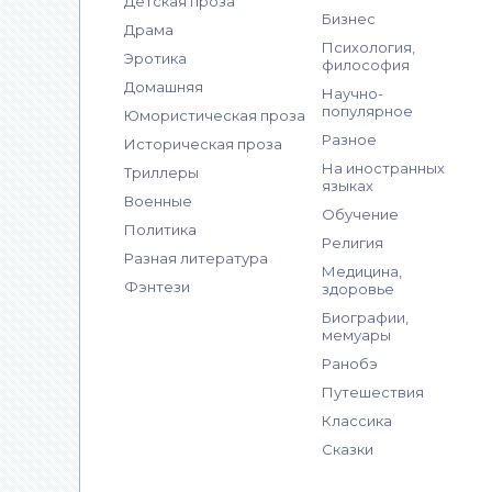
Детская проза
Бизнес
Драма
Психология,
Эротика
философия
Домашняя
Научно-
популярное
Юмористическая проза
Разное
Историческая проза
На иностранных
Триллеры
языках
Военные
Обучение
Политика
Религия
Разная литература
Медицина,
Фэнтези
здоровье
Биографии,
мемуары
Ранобэ
Путешествия
Классика
Сказки