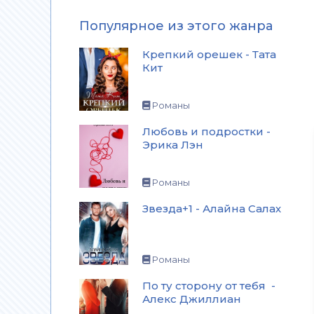
Популярное из этого жанра
Крепкий орешек - Тата
Кит
Романы
Любовь и подростки -
Эрика Лэн
Романы
Звезда+1 - Алайна Салах
Романы
По ту сторону от тебя -
Алекс Джиллиан