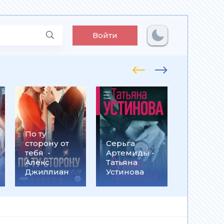
Войти
По ту
Встрети
сторону от
Серьга
на
тебя -
Артемиды -
Кассанд
Алекс
Татьяна
- Ольга
Джиллиан
Устинова
Громыко