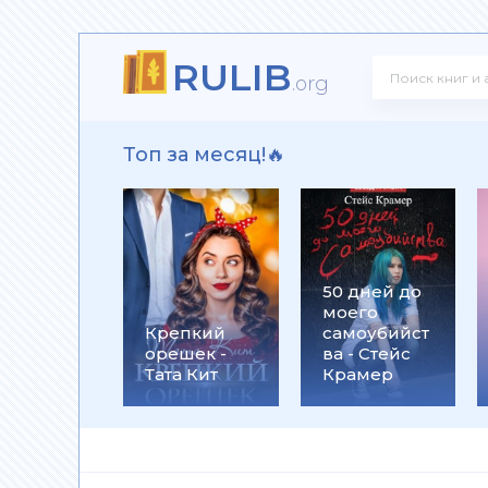
RULIB
ит
.org
Топ за месяц!🔥
рика Лэн
50 дней до
моего
Крепкий
самоубийст
орешек -
ва - Стейс
Тата Кит
Крамер
 Алекс Джиллиан