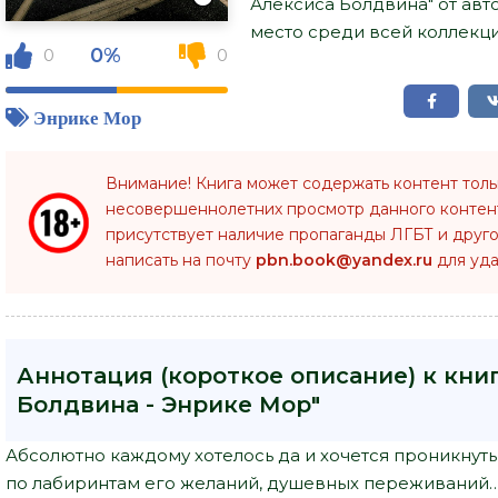
Алексиса Болдвина" от ав
место среди всей коллекци
0%
0
0
Энрике Мор
Внимание! Книга может содержать контент тол
несовершеннолетних просмотр данного конте
присутствует наличие пропаганды ЛГБТ и друго
написать на почту
pbn.book@yandex.ru
для уда
Аннотация (короткое описание) к кни
Болдвина - Энрике Мор"
Абсолютно каждому хотелось да и хочется проникнуть
по лабиринтам его желаний, душевных переживаний… 