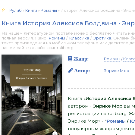
Рулиб
»
Книги
»
Романы
» История Алексиса Болдвина - Энрик
Книга История Алексиса Болдвина - Эн
На нашем литературном портале можно бесплатно читать кн
полная версия. Жанр:
Романы
/
Классика
/
Эротика
. Онлайн б
текст произведения на мобильном телефоне или десктопе д
нашем сайте онлайн книг rulib.org.
Жанр:
Романы
/
Клас
Автор:
Энрике Мор
Книга «
История Алексиса 
автором -
Энрике Мор
вы м
регистрации на rulib.org. 
Энрике Мор» -
"
Романы
/
К
популярным жанром для со