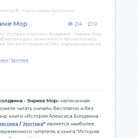
е Мор 📕 - Книга онлайн бесплатно
рике Мор
214
0
игу История Алексиса Болдвина - Энрике Мор
иблиотека дает возможность прочитать весь
аже без регистрации и СМС подтверждения на
сика
/
Эротика
Болдвина - Энрике Мор
» написанная
ожете читать онлайн, бесплатно и без
Жанр книги «История Алексиса Болдвина -
лассика
/
Эротика
"
является наиболее
временного читателя, а книга "История