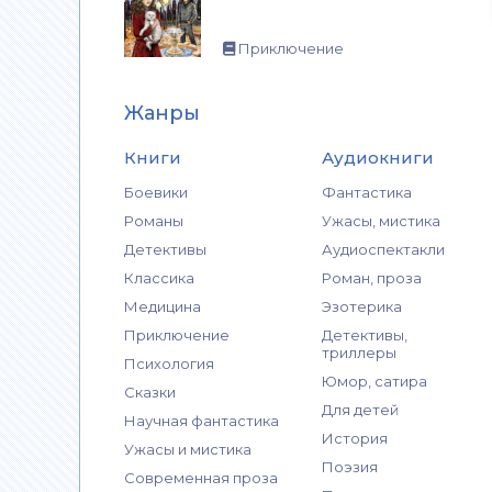
Приключение
Жанры
Книги
Аудиокниги
Боевики
Фантастика
Романы
Ужасы, мистика
Детективы
Аудиоспектакли
Классика
Роман, проза
Медицина
Эзотерика
Приключение
Детективы,
триллеры
Психология
Юмор, сатира
Сказки
Для детей
Научная фантастика
История
Ужасы и мистика
Поэзия
Современная проза