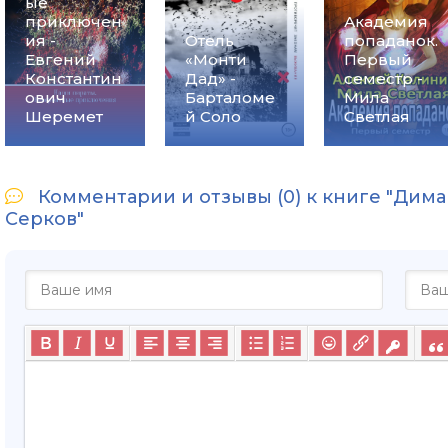
ые
приключен
Академия
ия -
Отель
попаданок.
Евгений
«Монти
Первый
Константин
Дад» -
семестр -
ович
Барталоме
Мила
Шеремет
й Соло
Светлая
Комментарии и отзывы (0) к книге "Дима
Серков"