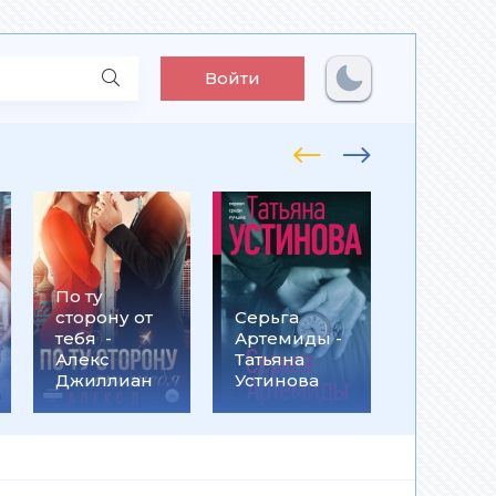
Войти
По ту
Встрети
сторону от
Серьга
на
тебя -
Артемиды -
Кассанд
Алекс
Татьяна
- Ольга
Джиллиан
Устинова
Громыко