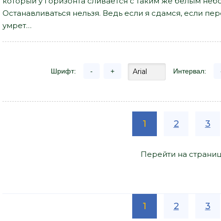
который у горизонта сливается с таким же белым небом
Останавливаться нельзя. Ведь если я сдамся, если пер
умрет…
Шрифт:
-
+
Интервал:
1
2
3
Перейти на страниц
1
2
3