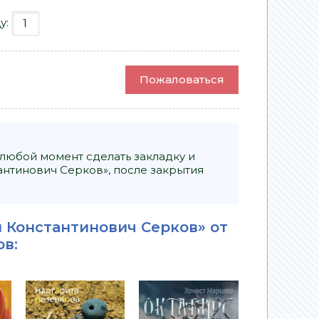
у:
Пожаловаться
 любой момент сделать закладку и
антинович Серков», после закрытия
й Константинович Серков» от
ов
: