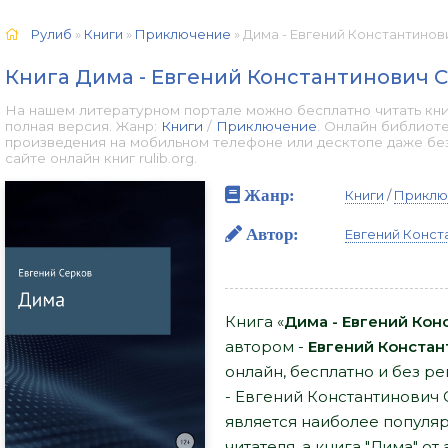
Рулиб
»
Книги
»
Приключение
» Дима - Евгений Константинов
Книга Дима - Евгений Константинович 
На нашем литературном портале можно бесплатно читать кни
полная версия. Жанр:
Книги
/
Приключение
. Онлайн библиоте
произведения на мобильном телефоне или десктопе даже бе
сайте онлайн книг rulib.org.
Жанр:
Книги
/
Приклю
Автор:
Евгений Конст
Книга «
Дима - Евгений Кон
автором -
Евгений Констан
онлайн, бесплатно и без ре
- Евгений Константинович 
является наиболее попул
читателя, а книга "Дима" о