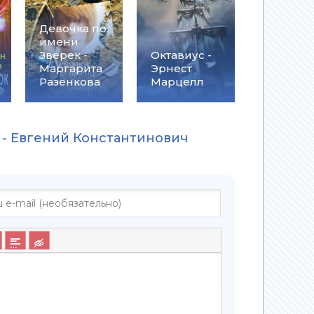
Девочка по
имени
Зверек -
Октавиус -
Маргарита
Эрнест
Разенкова
Марцелл
 - Евгений Константинович