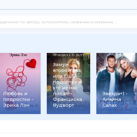
Замуж
второй раз,
или Ещё
посмотрим,
кто из нас
ьев
Любовь и
попал! -
Звезда+1 -
подростки -
Франциска
Алайна
Эрика Лэн
Вудворт
Салах