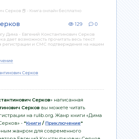
ич Серков 📕 - Книга онлайн бесплатно
Серков
129
0
гу Дима - Евгений Константинович Серков
ка дает возможность прочитать весь текст
з регистрации и СМС подтверждения на нашем
чение
антинович Серков
стантинович Серков
» написанная
тинович Серков
вы можете читать
гистрации на rulib.org. Жанр книги «Дима
Серков» -
"
Книги
/
Приключение
"
ярным жанром для современного
т автора Евгений Константинович Серков