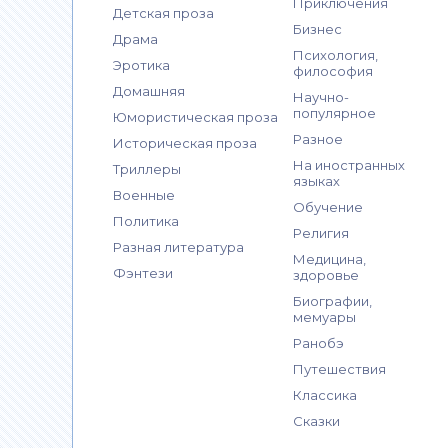
Приключения
Детская проза
Бизнес
Драма
Психология,
Эротика
философия
Домашняя
Научно-
популярное
Юмористическая проза
Разное
Историческая проза
На иностранных
Триллеры
языках
Военные
Обучение
Политика
Религия
Разная литература
Медицина,
Фэнтези
здоровье
Биографии,
мемуары
Ранобэ
Путешествия
Классика
Сказки