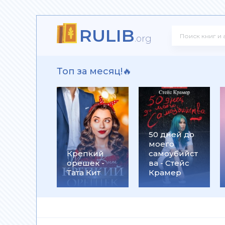
RULIB
ндр Донских
.org
Топ за месяц!🔥
ать - Сергей Михеенков
50 дней до
моего
оспоминание о надежде - Андрей Николаевич Григор
Крепкий
самоубийст
орешек -
ва - Стейс
Тата Кит
Крамер