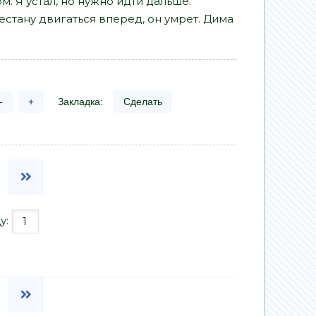
. Я устал, но нужно идти дальше.
естану двигаться вперед, он умрет. Дима
-
+
Закладка:
Сделать
у: