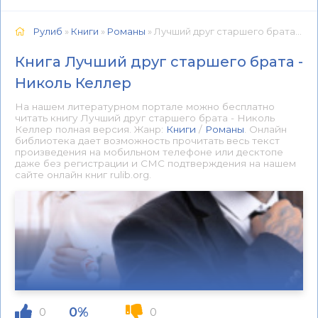
Рулиб
»
Книги
»
Романы
» Лучший друг старшего брата - Николь Келлер 📕 - Книга онлайн бесплатно
Книга Лучший друг старшего брата -
Николь Келлер
На нашем литературном портале можно бесплатно
читать книгу Лучший друг старшего брата - Николь
Келлер полная версия. Жанр:
Книги
/
Романы
. Онлайн
библиотека дает возможность прочитать весь текст
произведения на мобильном телефоне или десктопе
даже без регистрации и СМС подтверждения на нашем
сайте онлайн книг rulib.org.
0%
0
0