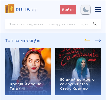
RULIB
.org
Войти
Топ за месяц!🔥
50 дней до моего
Крепкий орешек -
самоубийства -
Тата Кит
Стейс Крамер