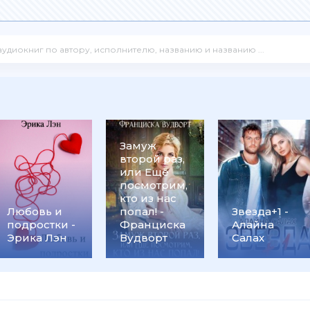
Замуж
второй раз,
или Ещё
посмотрим,
кто из нас
Любовь и
попал! -
Звезда+1 -
подростки -
Франциска
Алайна
Эрика Лэн
Вудворт
Салах