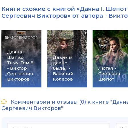
Книги схожие с книгой «Даяна I. Шепот 
Сергеевич Викторов» от автора -
Викто
Даяна I.
Шаг во
Давным
Тьму. Том 8
давно
- Виктор
была... -
Лютая -
Сергеевич
Василий
Светлана
Викторов
Колесов
Шёпот
Комментарии и отзывы (0) к книге "Даяна 
Сергеевич Викторов"