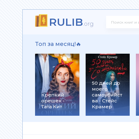
RULIB
! - Ольга Громыко
.org
Топ за месяц!🔥
рсон Петерсен
50 дней до
моего
 Макс Глебов
Крепкий
самоубийст
орешек -
ва - Стейс
Тата Кит
Крамер
гей Лукьяненко