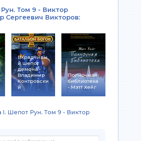
Рун. Том 9 - Виктор
р Сергеевич Викторов
:
Вкрадчивы
й шепот
демона -
Владимир
Полночная
Контровски
библиотека
й
- Мэтт Хейг
I. Шепот Рун. Том 9 - Виктор