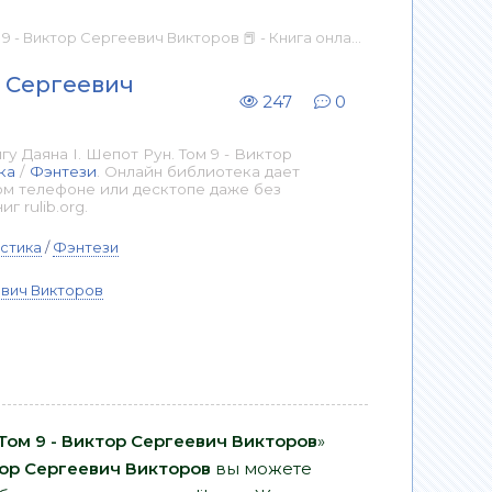
 Виктор Сергеевич Викторов 📕 - Книга онлайн бесплатно
р Сергеевич
247
0
 Даяна I. Шепот Рун. Том 9 - Виктор
ка
/
Фэнтези
. Онлайн библиотека дает
ом телефоне или десктопе даже без
 rulib.org.
стика
/
Фэнтези
вич Викторов
 Том 9 - Виктор Сергеевич Викторов
»
ор Сергеевич Викторов
вы можете