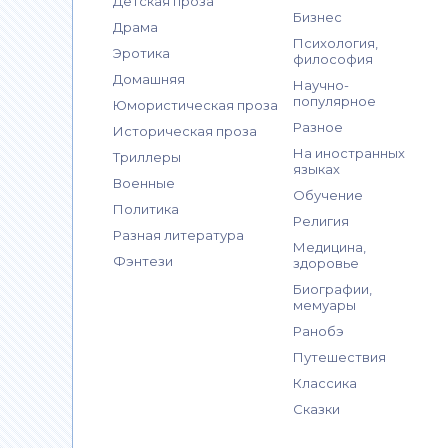
Детская проза
Бизнес
Драма
Психология,
Эротика
философия
Домашняя
Научно-
популярное
Юмористическая проза
Разное
Историческая проза
На иностранных
Триллеры
языках
Военные
Обучение
Политика
Религия
Разная литература
Медицина,
Фэнтези
здоровье
Биографии,
мемуары
Ранобэ
Путешествия
Классика
Сказки