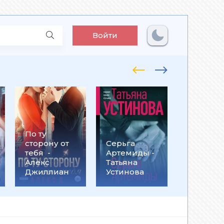
Войти
По ту
Встрети
сторону от
Серьга
на
тебя -
Артемиды -
Кассанд
Алекс
Татьяна
- Ольга
Джиллиан
Устинова
Громыко