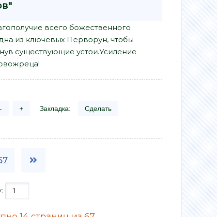
ов"
агополучие всего божественного
одна из ключевых Перворун, чтобы
нув существующие устои.Усиление
рвожреца!
-
+
Закладка:
Сделать
67
у:
пно 14 страниц из 67