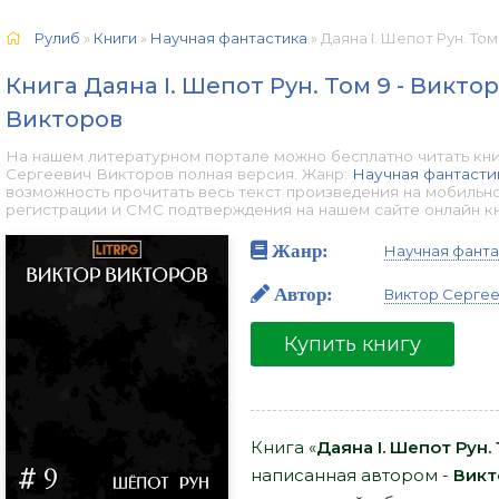
Рулиб
»
Книги
»
Научная фантастика
» Даяна I. Шепот Рун. Том 9 -
Книга Даяна I. Шепот Рун. Том 9 - Викто
Викторов
На нашем литературном портале можно бесплатно читать книгу
Сергеевич Викторов полная версия. Жанр:
Научная фантасти
возможность прочитать весь текст произведения на мобильн
регистрации и СМС подтверждения на нашем сайте онлайн книг
Жанр:
Научная фанта
Автор:
Виктор Сергее
Купить книгу
Книга «
Даяна I. Шепот Рун.
написанная автором -
Викт