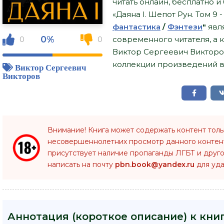
читать онлайн, бесплатно и 
«Даяна I. Шепот Рун. Том 9
фантастика
/
Фэнтези
"
явл
0%
0
0
современного читателя, а кн
Виктор Сергеевич Викторо
коллекции произведений в 
Виктор Сергеевич
Викторов
Внимание! Книга может содержать контент тол
несовершеннолетних просмотр данного конте
присутствует наличие пропаганды ЛГБТ и друго
написать на почту
pbn.book@yandex.ru
для уда
Аннотация (короткое описание) к книг