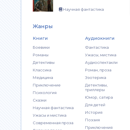
Научная фантастика
Жанры
Книги
Аудиокниги
Боевики
Фантастика
Романы
Ужасы, мистика
Детективы
Аудиоспектакли
Классика
Роман, проза
Медицина
Эзотерика
Приключение
Детективы,
триллеры
Психология
Юмор, сатира
Сказки
Для детей
Научная фантастика
История
Ужасы и мистика
Поэзия
Современная проза
Приключения