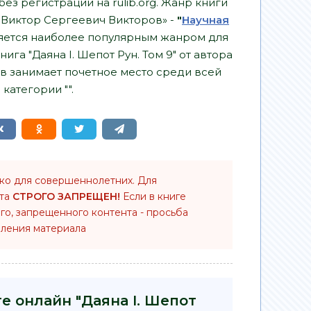
без регистрации на rulib.org. Жанр книги
 - Виктор Сергеевич Викторов» -
"
Научная
яется наиболее популярным жанром для
ига "Даяна I. Шепот Рун. Том 9" от автора
в занимает почетное место среди всей
категории "".
ько для совершеннолетних. Для
нта
СТРОГО ЗАПРЕЩЕН!
Если в книге
го, запрещенного контента - просьба
ления материала
е онлайн "Даяна I. Шепот