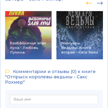
Разбойничья злая
Мемуары
луна - Любовь
Ведьмы. Книга
Лукина
вторая - Кати Беяз
Комментарии и отзывы (0) к книге
"Отпрыск королевы-ведьмы - Сакс
Рохмер"