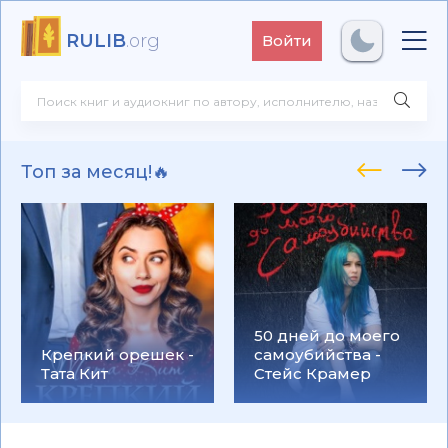
RULIB
.org
Войти
Топ за месяц!🔥
50 дней до моего
Крепкий орешек -
самоубийства -
Тата Кит
Стейс Крамер