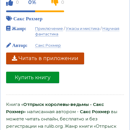
0%
0
0
Сакс Рохмер
Жанр:
Приключение
/
Ужасы и мистика
/
Научная
фантастика
Автор:
Сакс Рохмер
Читать в приложении
Купить книгу
Книга «
Отпрыск королевы-ведьмы - Сакс
Рохмер
» написанная автором -
Сакс Рохмер
вы
можете читать онлайн, бесплатно и без
регистрации на rulib.org. Жанр книги «Отпрыск