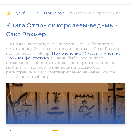
Рулиб
»
Книги
»
Приключение
» Отпрыск королевы-ведьмы - Сакс Рохмер 📕 - Книга онлайн бесплатно
Книга Отпрыск королевы-ведьмы -
Сакс Рохмер
На нашем литературном портале можно бесплатно
читать книгу Отпрыск королевы-ведьмы - Сакс Рохмер
полная версия. Жанр:
Приключение
/
Ужасы и мистика
/
Научная фантастика
. Онлайн библиотека дает
возможность прочитать весь текст произведения на
мобильном телефоне или десктопе даже без
регистрации и СМС подтверждения на нашем сайте
онлайн книг rulib.org.