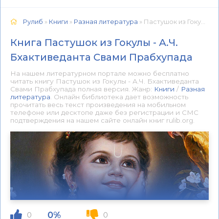
Рулиб
»
Книги
»
Разная литература
» Пастушок из Гокулы - А.Ч. Бхактиведанта Свами Прабхупада 📕 - Книга онлайн бесплатно
Книга Пастушок из Гокулы - А.Ч.
Бхактиведанта Свами Прабхупада
На нашем литературном портале можно бесплатно
читать книгу Пастушок из Гокулы - А.Ч. Бхактиведанта
Свами Прабхупада полная версия. Жанр:
Книги
/
Разная
литература
. Онлайн библиотека дает возможность
прочитать весь текст произведения на мобильном
телефоне или десктопе даже без регистрации и СМС
подтверждения на нашем сайте онлайн книг rulib.org.
0%
0
0