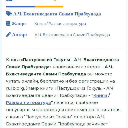
А.Ч. Бхактиведанта Свами Прабхупада
Жанр:
Книги
/
Разная литература
Автор:
А.Ч. Бхактиведанта Свами Прабхупада
Книга «
Пастушок из Гокулы - А.Ч. Бхактиведанта
Свами Прабхупада
» написанная автором -
А.Ч.
Бхактиведанта Свами Прабхупада
вы можете
читать онлайн, бесплатно и без регистрации на
rulib.org. Жанр книги «Пастушок из Гокулы - А.Ч.
Бхактиведанта Свами Прабхупада» -
"
Книги
/
Разная литература
"
является наиболее
популярным жанром для современного читателя,
а книга "Пастушок из Гокулы" от автора А.Ч.
Бхактиведанта Свами Прабхупада занимает