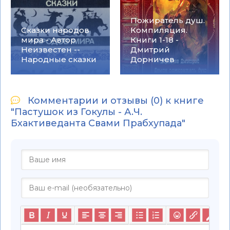
Пожиратель душ.
Сказки народов
Компиляция.
мира - Автор
Книги 1-18 -
Неизвестен --
Дмитрий
Народные сказки
Дорничев
Комментарии и отзывы (0) к книге
"Пастушок из Гокулы - А.Ч.
Бхактиведанта Свами Прабхупада"