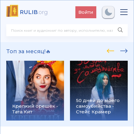
RULIB
.org
Войти
Топ за месяц!🔥
50 дней до моего
Крепкий орешек -
самоубийства -
Тата Кит
Стейс Крамер