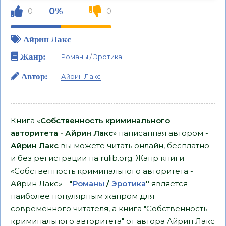
0%
0
0
Айрин Лакс
Жанр:
Романы
/
Эротика
Автор:
Айрин Лакс
Книга «
Собственность криминального
авторитета - Айрин Лакс
» написанная автором -
Айрин Лакс
вы можете читать онлайн, бесплатно
и без регистрации на rulib.org. Жанр книги
«Собственность криминального авторитета -
Айрин Лакс» -
"
Романы
/
Эротика
"
является
наиболее популярным жанром для
современного читателя, а книга "Собственность
криминального авторитета" от автора Айрин Лакс