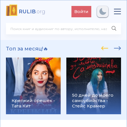
RULIB
.org
Войти
Топ за месяц!🔥
50 дней до моего
Крепкий орешек -
самоубийства -
Тата Кит
Стейс Крамер