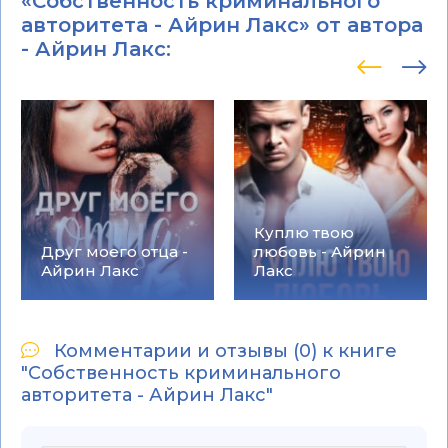
«Собственность криминального
авторитета - Айрин Лакс» от автора
-
Айрин Лакс
:
Куплю твою
Друг моего отца -
любовь - Айрин
Айрин Лакс
Лакс
Комментарии и отзывы (0) к книге
"Собственность криминального
авторитета - Айрин Лакс"