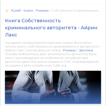
Рулиб
»
Книги
»
Романы
» Собственность криминального авторитета - Айрин Лакс 📕 - Книга онлайн бесплатно
Книга Собственность
криминального авторитета - Айрин
Лакс
На нашем литературном портале можно бесплатно
читать книгу Собственность криминального авторитета -
Айрин Лакс полная версия. Жанр:
Романы
/
Эротика
.
Онлайн библиотека дает возможность прочитать весь
текст произведения на мобильном телефоне или
десктопе даже без регистрации и СМС подтверждения
на нашем сайте онлайн книг rulib.org.