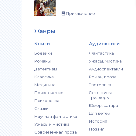
Приключение
Жанры
Книги
Аудиокниги
Боевики
Фантастика
Романы
Ужасы, мистика
Детективы
Аудиоспектакли
Классика
Роман, проза
Медицина
Эзотерика
Приключение
Детективы,
триллеры
Психология
Юмор, сатира
Сказки
Для детей
Научная фантастика
История
Ужасы и мистика
Поэзия
Современная проза