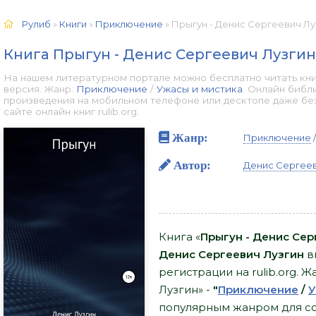
Рулиб
»
Книги
»
Приключение
» Прыгун - Денис Сергеевич Луз
Книга Прыгун - Денис Сергеевич Лузгин
На нашем литературном портале можно бесплатно читать кни
версия. Жанр:
Приключение
/
Ужасы и мистика
. Онлайн библ
произведения на мобильном телефоне или десктопе даже бе
сайте онлайн книг rulib.org.
Жанр:
Приключение
Автор:
Денис Сергеев
Книга «
Прыгун - Денис Сер
Денис Сергеевич Лузгин
в
регистрации на rulib.org. 
Лузгин» -
"
Приключение
/
У
популярным жанром для сов