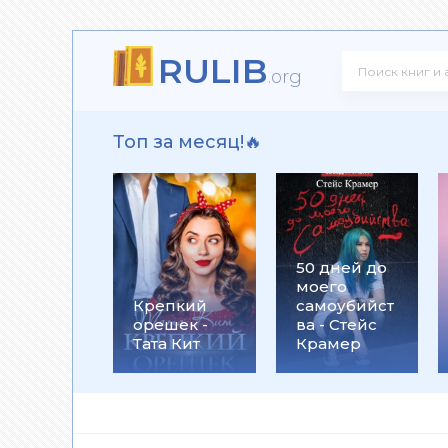
RULIB
ндр Донских
.org
Топ за месяц!🔥
ать - Сергей Михеенков
50 дней до
моего
оспоминание о надежде - Андрей Николаевич Григор
Крепкий
самоубийст
орешек -
ва - Стейс
Тата Кит
Крамер