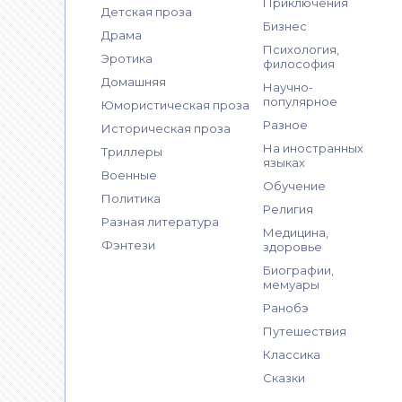
Приключения
Детская проза
Бизнес
Драма
Психология,
Эротика
философия
Домашняя
Научно-
популярное
Юмористическая проза
Разное
Историческая проза
На иностранных
Триллеры
языках
Военные
Обучение
Политика
Религия
Разная литература
Медицина,
Фэнтези
здоровье
Биографии,
мемуары
Ранобэ
Путешествия
Классика
Сказки