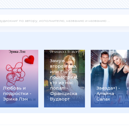
Замуж
второй раз,
или Ещё
посмотрим,
кто из нас
ьев
Любовь и
попал! -
Звезда+1 -
подростки -
Франциска
Алайна
Эрика Лэн
Вудворт
Салах