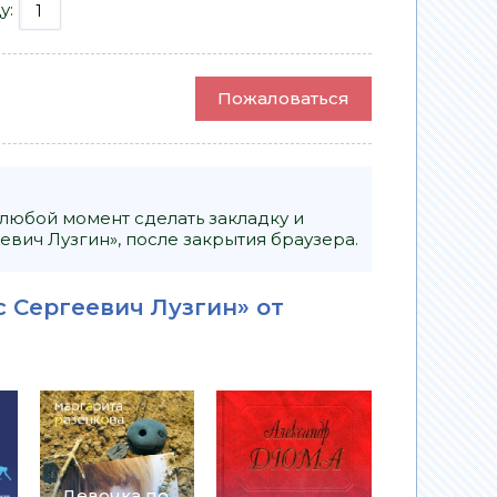
у:
Пожаловаться
 любой момент сделать закладку и
вич Лузгин», после закрытия браузера.
с Сергеевич Лузгин» от
Девочка по