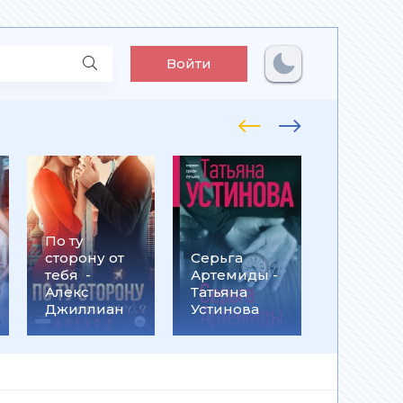
Войти
По ту
Встрети
сторону от
Серьга
на
тебя -
Артемиды -
Кассанд
Алекс
Татьяна
- Ольга
Джиллиан
Устинова
Громыко