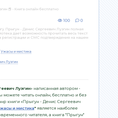
гин 📕 - Книга онлайн бесплатно
100
0
гу Прыгун - Денис Сергеевич Лузгин полная
иотека дает возможность прочитать весь текст
з регистрации и СМС подтверждения на нашем
/
Ужасы и мистика
ич Лузгин
геевич Лузгин
» написанная автором -
ы можете читать онлайн, бесплатно и без
Жанр книги «Прыгун - Денис Сергеевич
жасы и мистика
"
является наиболее
ременного читателя, а книга "Прыгун"