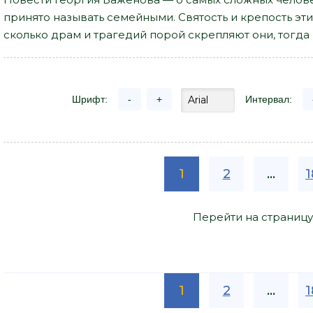
принято называть семейными. Святость и крепость эт
сколько драм и трагедий порой скрепляют они, тогда 
Шрифт:
-
+
Интервал:
1
2
...
1
Перейти на страницу
1
2
...
1