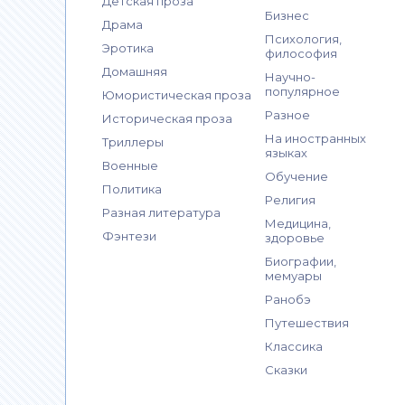
Детская проза
Бизнес
Драма
Психология,
Эротика
философия
Домашняя
Научно-
популярное
Юмористическая проза
Разное
Историческая проза
На иностранных
Триллеры
языках
Военные
Обучение
Политика
Религия
Разная литература
Медицина,
Фэнтези
здоровье
Биографии,
мемуары
Ранобэ
Путешествия
Классика
Сказки