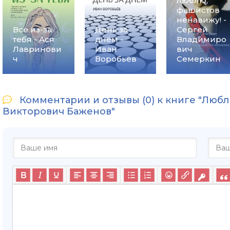
люблю,
фашистов
ненавижу! -
Все из-за
День за
Сергей
тебя - Ася
днём -
Владимиро
Лавринови
Иван
вич
ч
Воробьёв
Семеркин
Комментарии и отзывы (0) к книге "Любл
Викторович Баженов"