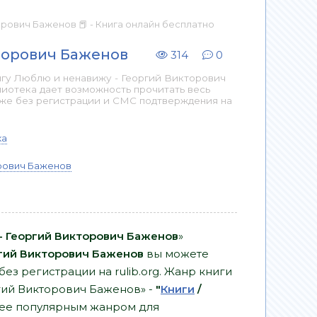
орович Баженов 📕 - Книга онлайн бесплатно
торович Баженов
314
0
игу Люблю и ненавижу - Георгий Викторович
лиотека дает возможность прочитать весь
аже без регистрации и СМС подтверждения на
ка
рович Баженов
- Георгий Викторович Баженов
»
гий Викторович Баженов
вы можете
без регистрации на rulib.org. Жанр книги
гий Викторович Баженов» -
"
Книги
/
лее популярным жанром для