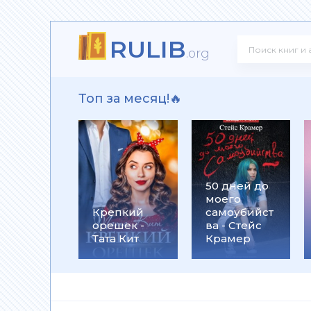
RULIB
 Олегович Фирсов
.org
Топ за месяц!🔥
ксандр Олегович Фирсов
50 дней до
моего
ков
Крепкий
самоубийст
орешек -
ва - Стейс
Тата Кит
Крамер
го убийцы - Патрик Зюскинд