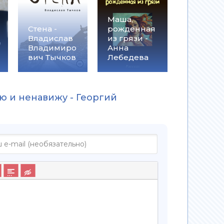
Маша,
Стена -
рожденная
Владислав
из грязи -
Владимиро
Анна
вич Тычков
Лебедева
ю и ненавижу - Георгий