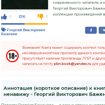
современного читателя, а 
Георгий Викторович Бажен
коллекции произведений в 
0%
0
0
Георгий Викторович
Баженов
Внимание! Книга может содержать контент тол
несовершеннолетних просмотр данного конте
присутствует наличие пропаганды ЛГБТ и друго
написать на почту
pbn.book@yandex.ru
для уда
Аннотация (короткое описание) к кни
ненавижу - Георгий Викторович Баже
Повести Георгия Баженова — о самых сложных челов