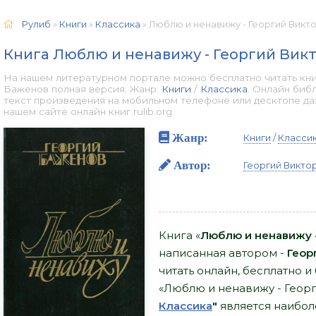
Рулиб
»
Книги
»
Классика
» Люблю и ненавижу - Георгий Викт
Книга Люблю и ненавижу - Георгий Вик
На нашем литературном портале можно бесплатно читать кн
Баженов полная версия. Жанр:
Книги
/
Классика
. Онлайн биб
текст произведения на мобильном телефоне или десктопе д
нашем сайте онлайн книг rulib.org.
Жанр:
Книги
/
Класси
Автор:
Георгий Викто
Книга «
Люблю и ненавижу 
написанная автором -
Геор
читать онлайн, бесплатно и 
«Люблю и ненавижу - Геор
Классика
"
является наибо