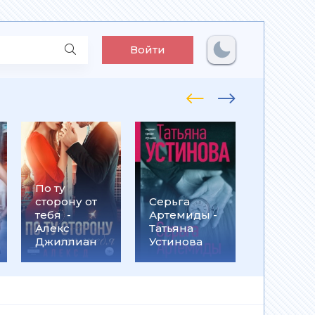
Войти
По ту
Встрети
сторону от
Серьга
на
тебя -
Артемиды -
Кассанд
Алекс
Татьяна
- Ольга
Джиллиан
Устинова
Громыко