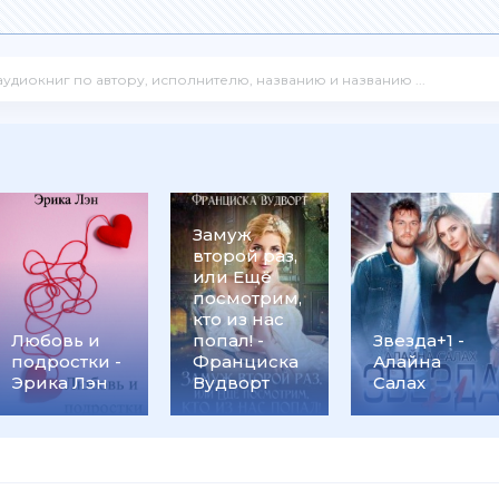
Замуж
второй раз,
или Ещё
посмотрим,
кто из нас
Любовь и
попал! -
Звезда+1 -
подростки -
Франциска
Алайна
Эрика Лэн
Вудворт
Салах