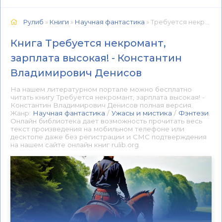
Рулиб
»
Книги
»
Научная фантастика
» Требуется некромант, зарплата высокая! - Константин Владимирович Денисов 📕 - Книга онлайн бесплатно
Книга Требуется некромант,
зарплата высокая! - Константин
Владимирович Денисов
На нашем литературном портале можно бесплатно
читать книгу Требуется некромант, зарплата высокая! -
Константин Владимирович Денисов полная версия.
Жанр:
Научная фантастика
/
Ужасы и мистика
/
Фэнтези
.
Онлайн библиотека дает возможность прочитать весь
текст произведения на мобильном телефоне или
десктопе даже без регистрации и СМС подтверждения
на нашем сайте онлайн книг rulib.org.