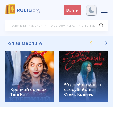
RULIB
.org
Войти
Топ за месяц!🔥
50 дней до моего
Крепкий орешек -
самоубийства -
Тата Кит
Стейс Крамер