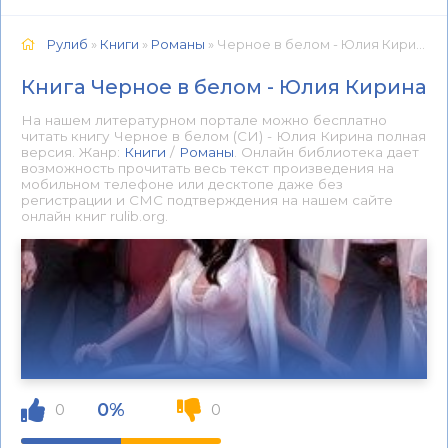
Рулиб
»
Книги
»
Романы
» Черное в белом - Юлия Кирина 📕 - Книга онлайн бесплатно
Книга Черное в белом - Юлия Кирина
На нашем литературном портале можно бесплатно
читать книгу Черное в белом (СИ) - Юлия Кирина полная
версия. Жанр:
Книги
/
Романы
. Онлайн библиотека дает
возможность прочитать весь текст произведения на
мобильном телефоне или десктопе даже без
регистрации и СМС подтверждения на нашем сайте
онлайн книг rulib.org.
0%
0
0