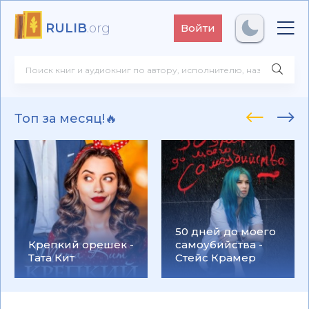
RULIB
.org
Войти
Топ за месяц!🔥
50 дней до моего
Крепкий орешек -
самоубийства -
Тата Кит
Стейс Крамер