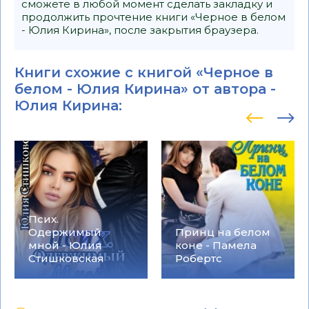
сможете в любой момент сделать закладку и
продолжить прочтение книги «Черное в белом
- Юлия Кирина», после закрытия браузера.
Книги схожие с книгой «Черное в
белом - Юлия Кирина» от автора -
Юлия Кирина
:
Псих.
Одержимый
Принц на белом
мной - Юлия
коне - Памела
Стишковская
Робертс