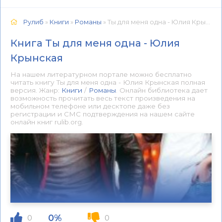
Рулиб
»
Книги
»
Романы
» Ты для меня одна - Юлия Крынская 📕 - Книга онлайн бесплатно
Книга Ты для меня одна - Юлия
Крынская
На нашем литературном портале можно бесплатно
читать книгу Ты для меня одна - Юлия Крынская полная
версия. Жанр:
Книги
/
Романы
. Онлайн библиотека дает
возможность прочитать весь текст произведения на
мобильном телефоне или десктопе даже без
регистрации и СМС подтверждения на нашем сайте
онлайн книг rulib.org.
0%
0
0