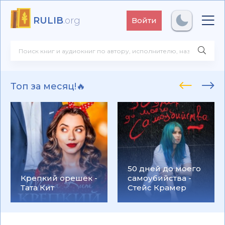
RULIB
.org
Войти
Топ за месяц!🔥
50 дней до моего
Крепкий орешек -
самоубийства -
Тата Кит
Стейс Крамер