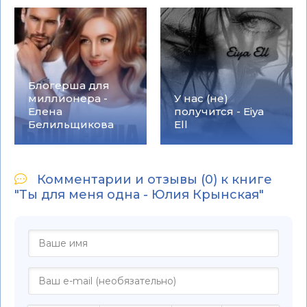
Блогерша для
миллионера -
У нас (не)
Елена
получится - Eiya
Белильщикова
Ell
Комментарии и отзывы (0) к книге
"Ты для меня одна - Юлия Крынская"