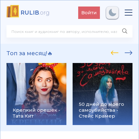
RULIB
.org
Войти
Топ за месяц!🔥
50 дней до моего
Крепкий орешек -
самоубийства -
Тата Кит
Стейс Крамер