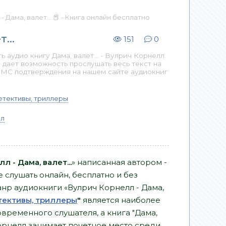
- Дама, валет... 📕 - Книга онлайн бесплатно
...
151
0
аудио книгу Дама, валет... - Вулрич Корнелл.
 дает возможность прослушать весь текст на
СМС подтверждения на нашем сайте аудиокниг
етективы, триллеры
лл
л - Дама, валет...
» написанная автором -
 слушать онлайн, бесплатно и без
Жанр аудиокниги «Вулрич Корнелл - Дама,
тективы, триллеры
"
является наиболее
ременного слушателя, а книга "Дама,
 Корнелл занимает почетное место среди