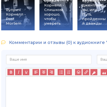
Вулрич
оружию,
Корнелл -
джентльме
Вулрич
Слишком
ны, или
Корнелл -
хорошо,
Путь,
Post
чтобы
пройденны
Mortem
умереть
й дважды
Комментарии и отзывы (0) к аудиокниге "В