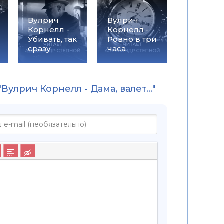
Вулрич
Вулрич
Корнелл -
Корнелл -
Убивать, так
Ровно в три
сразу
часа
улрич Корнелл - Дама, валет..."