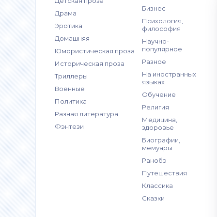
Детская проза
Бизнес
Драма
Психология,
Эротика
философия
Домашняя
Научно-
популярное
Юмористическая проза
Разное
Историческая проза
На иностранных
Триллеры
языках
Военные
Обучение
Политика
Религия
Разная литература
Медицина,
Фэнтези
здоровье
Биографии,
мемуары
Ранобэ
Путешествия
Классика
Сказки