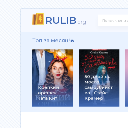
RULIB
е на жизнь и на смерть
.org
Топ за месяц!🔥
50 дней до
моего
к и нищета шпионажа
Крепкий
самоубийст
орешек -
ва - Стейс
Тата Кит
Крамер
ийское убийство