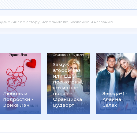
Замуж
второй раз,
или Ещё
посмотрим,
кто из нас
Любовь и
попал! -
Звезда+1 -
подростки -
Франциска
Алайна
Эрика Лэн
Вудворт
Салах