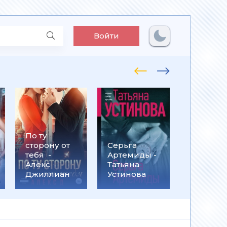
Войти
По ту
Встрети
сторону от
Серьга
на
тебя -
Артемиды -
Кассанд
Алекс
Татьяна
- Ольга
Джиллиан
Устинова
Громыко