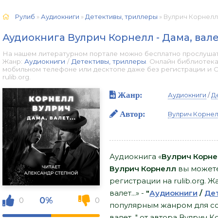
Рулиб
»
Аудиокниги
»
Детективы, триллеры
» Вулрич Корнелл 
Аудиокнига Вулрич Корнелл - Дама, валет
На нашем литературном портале можно бесплатно прослушать 
Жанр:
Аудиокниги
/
Детективы, триллеры
. Онлайн библиотека
мобильном телефоне или десктопе даже без регистрации и 
rulib.org.
Жанр:
Аудиокниги
/
Д
Автор:
Вулрич Корне
Аудиокнига «
Вулрич Корнел
Вулрич Корнелл
вы можете
регистрации на rulib.org. 
валет...» -
"
Аудиокниги
/
Де
0%
0
0
популярным жанром для сов
валет..." от автора Вулрич