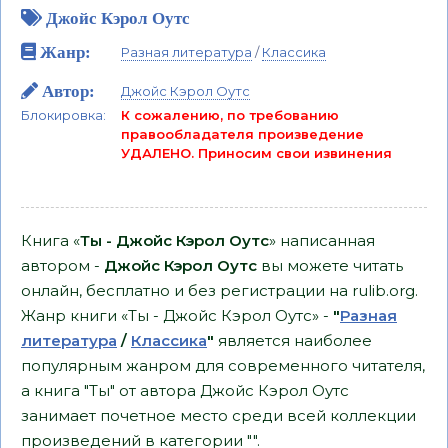
Джойс Кэрол Оутс
Жанр:
Разная литература
/
Классика
Автор:
Джойс Кэрол Оутс
Блокировка:
К сожалению, по требованию
правообладателя произведение
УДАЛЕНО. Приносим свои извинения
Книга «
Ты - Джойс Кэрол Оутс
» написанная
автором -
Джойс Кэрол Оутс
вы можете читать
онлайн, бесплатно и без регистрации на rulib.org.
Жанр книги «Ты - Джойс Кэрол Оутс» -
"
Разная
литература
/
Классика
"
является наиболее
популярным жанром для современного читателя,
а книга "Ты" от автора Джойс Кэрол Оутс
занимает почетное место среди всей коллекции
произведений в категории "".