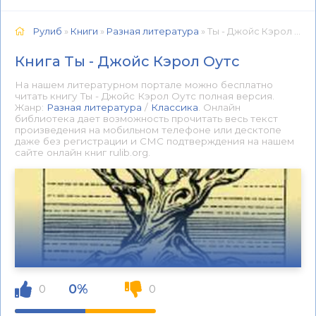
Рулиб
»
Книги
»
Разная литература
» Ты - Джойс Кэрол Оутс 📕 - Книга онлайн бесплатно
Книга Ты - Джойс Кэрол Оутс
На нашем литературном портале можно бесплатно
читать книгу Ты - Джойс Кэрол Оутс полная версия.
Жанр:
Разная литература
/
Классика
. Онлайн
библиотека дает возможность прочитать весь текст
произведения на мобильном телефоне или десктопе
даже без регистрации и СМС подтверждения на нашем
сайте онлайн книг rulib.org.
0%
0
0