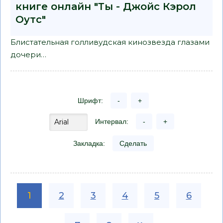
книге онлайн "Ты - Джойс Кэрол
Оутс"
Блистательная голливудская кинозвезда глазами
дочери…
Шрифт:
-
+
Интервал:
-
+
Закладка:
Сделать
1
2
3
4
5
6