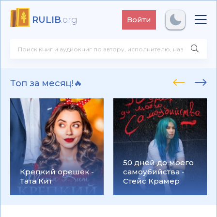
RULIB
.org
Войти
Топ за месяц!🔥
50 дней до моего
Крепкий орешек -
самоубийства -
Тата Кит
Стейс Крамер