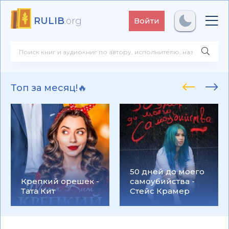
RULIB
.org
Войти
Топ за месяц!🔥
50 дней до моего
Крепкий орешек -
самоубийства -
Тата Кит
Стейс Крамер