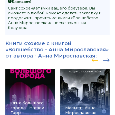
Внимание!
Сайт сохраняет куки вашего браузера. Вы
сможете в любой момент сделать закладку и
продолжить прочтение книги «Волшебство -
Анна Мирославская», после закрытия
браузера.
Книги схожие с книгой
«Волшебство - Анна Мирославская»
от автора -
Анна Мирославская
:
Огни большого
города - Натали
Малыш - Анна
Гарр
Мирославская