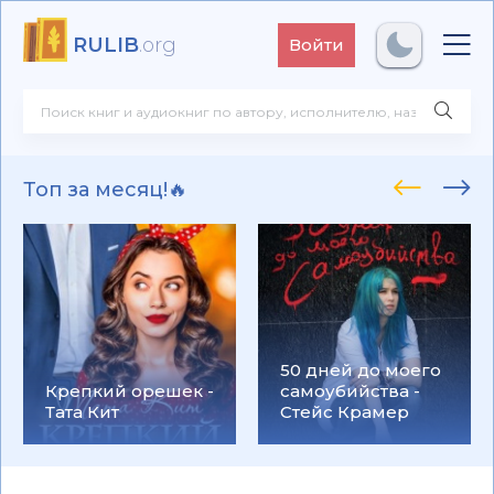
RULIB
.org
Войти
Топ за месяц!🔥
50 дней до моего
Крепкий орешек -
самоубийства -
Тата Кит
Стейс Крамер