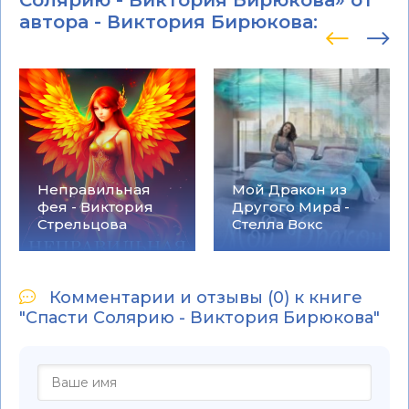
автора -
Виктория Бирюкова
:
Неправильная
Мой Дракон из
фея - Виктория
Другого Мира -
Стрельцова
Стелла Вокс
Комментарии и отзывы (0) к книге
"Спасти Солярию - Виктория Бирюкова"