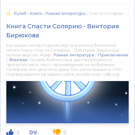
Рулиб
»
Книги
»
Разная литература
» Спасти Солярию - Виктория Бирюкова 📕 - Книга онлайн бесплатно
Книга Спасти Солярию - Виктория
Бирюкова
На нашем литературном портале можно бесплатно
читать книгу Спасти Солярию - Виктория Бирюкова
полная версия. Жанр:
Разная литература
/
Приключение
/
Фэнтези
. Онлайн библиотека дает возможность
прочитать весь текст произведения на мобильном
телефоне или десктопе даже без регистрации и СМС
подтверждения на нашем сайте онлайн книг rulib.org.
0%
0
0