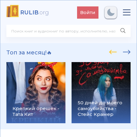
RULIB
.org
Войти
Топ за месяц!🔥
50 дней до моего
Крепкий орешек -
самоубийства -
Тата Кит
Стейс Крамер