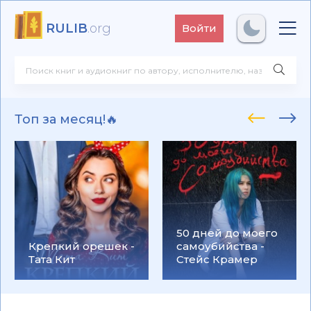
RULIB
.org
Войти
Топ за месяц!🔥
50 дней до моего
Крепкий орешек -
самоубийства -
Тата Кит
Стейс Крамер