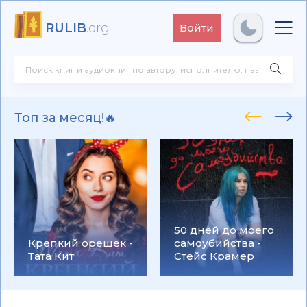
RULIB
.org
Войти
Топ за месяц!🔥
50 дней до моего
Крепкий орешек -
самоубийства -
Тата Кит
Стейс Крамер