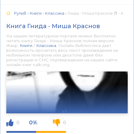
Рулиб
»
Книги
»
Классика
» Гнида - Миша Краснов 📕 - Книга онлайн бесплатно
Книга Гнида - Миша Краснов
На нашем литературном портале можно бесплатно
читать книгу Гнида - Миша Краснов полная версия.
Жанр:
Книги
/
Классика
. Онлайн библиотека дает
возможность прочитать весь текст произведения на
мобильном телефоне или десктопе даже без
регистрации и СМС подтверждения на нашем сайте
онлайн книг rulib.org.
0%
0
0