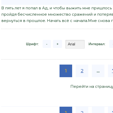
В пять лет я попал в Ад, и чтобы выжить мне пришлось
пройдя бесчисленное множество сражений и потеряв 
вернуться в прошлое. Начать всё с начала.Мне снова п
Шрифт:
-
+
Интервал:
1
2
...
Перейти на страниц
1
2
...