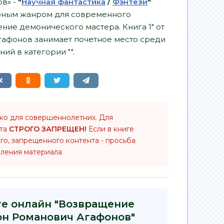
ов» -
"
Научная фантастика
/
Фэнтези
"
ярным жанром для современного
ение демонического мастера. Книга 1" от
гафонов занимает почетное место среди
ий в категории "".
ько для совершеннолетних. Для
нта
СТРОГО ЗАПРЕЩЕН!
Если в книге
го, запрещенного контента - просьба
ления материала
ге онлайн "Возвращение
тон Романович Агафонов"