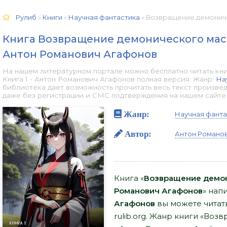
Рулиб
»
Книги
»
Научная фантастика
» Возвращение демонического мастер
Книга Возвращение демонического масте
Антон Романович Агафонов
На нашем литературном портале можно бесплатно читать кн
Книга 1 - Антон Романович Агафонов полная версия. Жанр:
На
библиотека дает возможность прочитать весь текст произве
даже без регистрации и СМС подтверждения на нашем сайте он
Жанр:
Научная фанта
Автор:
Антон Романо
Книга «
Возвращение демони
Романович Агафонов
» нап
Агафонов
вы можете читать
rulib.org. Жанр книги «Во