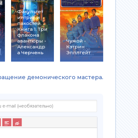
Факультет
интриг и
пакостей.
Книга 1. Три
флакона
авантюры -
Чужой -
Александр
Кэтрин
а Черчень
Эпплгейт
вращение демонического мастера.