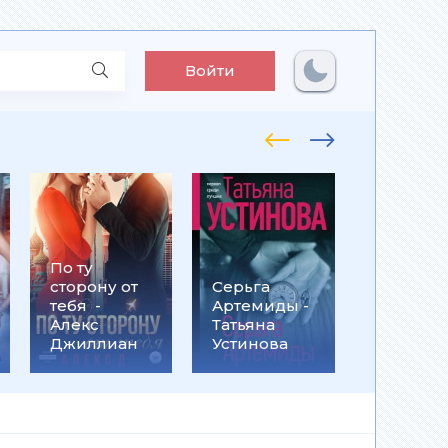
Войти
По ту
Встрети
сторону от
Серьга
на
тебя -
Артемиды -
Кассанд
Алекс
Татьяна
- Ольга
Джиллиан
Устинова
Громыко