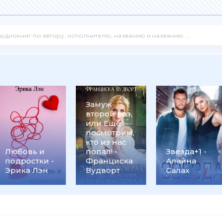
Замуж
второй раз,
или Ещё
посмотрим,
кто из нас
Любовь и
попал! -
Звезда+1 -
подростки -
Франциска
Алайна
Эрика Лэн
Вудворт
Салах