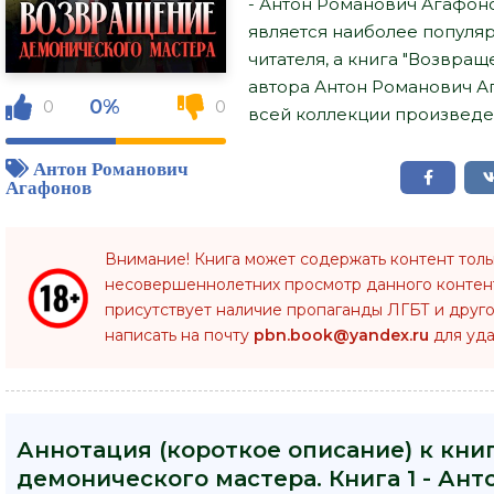
- Антон Романович Агафон
является наиболее попул
читателя, а книга "Возвращ
автора Антон Романович А
0%
0
0
всей коллекции произведен
Антон Романович
Агафонов
Внимание! Книга может содержать контент тол
несовершеннолетних просмотр данного конте
присутствует наличие пропаганды ЛГБТ и друго
написать на почту
pbn.book@yandex.ru
для уда
Аннотация (короткое описание) к кни
демонического мастера. Книга 1 - Ан