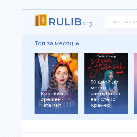
RULIB
! - Ольга Громыко
.org
Топ за месяц!🔥
рсон Петерсен
50 дней до
моего
 Макс Глебов
Крепкий
самоубийст
орешек -
ва - Стейс
Тата Кит
Крамер
гей Лукьяненко