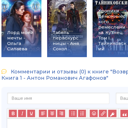
Хроники
демоничес
кого
ремеслени
Лорд моей
Табель
ка. Кузнец.
мечты -
первокурс
Том I. -
Ольга
ницы - Аня
Тайниковск
Силаева
Сокол
ий
Комментарии и отзывы (0) к книге "Воз
Книга 1 - Антон Романович Агафонов"