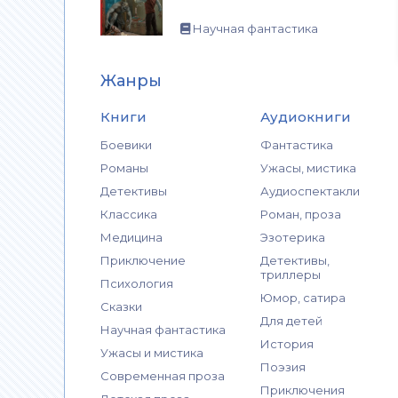
Научная фантастика
Жанры
Книги
Аудиокниги
Боевики
Фантастика
Романы
Ужасы, мистика
Детективы
Аудиоспектакли
Классика
Роман, проза
Медицина
Эзотерика
Приключение
Детективы,
триллеры
Психология
Юмор, сатира
Сказки
Для детей
Научная фантастика
История
Ужасы и мистика
Поэзия
Современная проза
Приключения