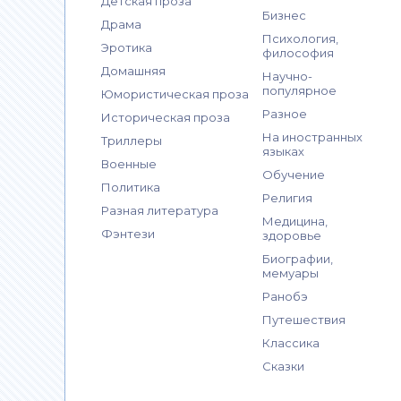
Детская проза
Бизнес
Драма
Психология,
Эротика
философия
Домашняя
Научно-
популярное
Юмористическая проза
Разное
Историческая проза
На иностранных
Триллеры
языках
Военные
Обучение
Политика
Религия
Разная литература
Медицина,
Фэнтези
здоровье
Биографии,
мемуары
Ранобэ
Путешествия
Классика
Сказки