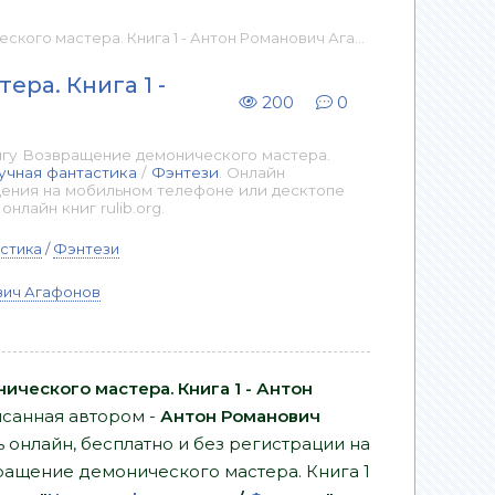
а. Книга 1 - Антон Романович Агафонов 📕 - Книга онлайн бесплатно
ра. Книга 1 -
200
0
игу Возвращение демонического мастера.
учная фантастика
/
Фэнтези
. Онлайн
дения на мобильном телефоне или десктопе
лайн книг rulib.org.
стика
/
Фэнтези
вич Агафонов
ческого мастера. Книга 1 - Антон
исанная автором -
Антон Романович
 онлайн, бесплатно и без регистрации на
звращение демонического мастера. Книга 1