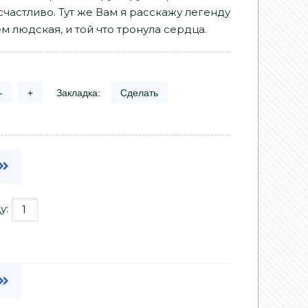
частливо. Тут же Вам я расскажу легенду
ем людская, и той что тронула сердца.
-
+
Закладка:
Сделать
у: