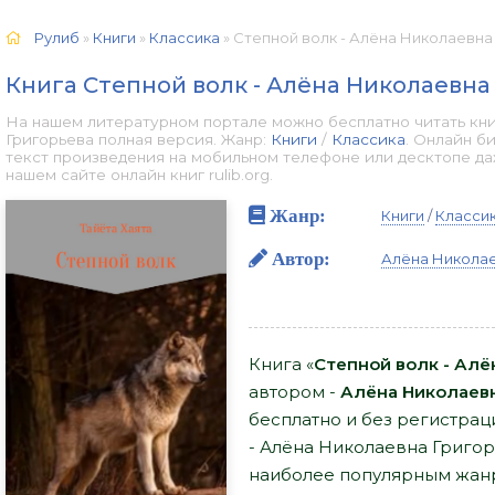
Рулиб
»
Книги
»
Классика
» Степной волк - Алёна Николаевна 
Книга Степной волк - Алёна Николаевна
На нашем литературном портале можно бесплатно читать кни
Григорьева полная версия. Жанр:
Книги
/
Классика
. Онлайн б
текст произведения на мобильном телефоне или десктопе д
нашем сайте онлайн книг rulib.org.
Жанр:
Книги
/
Класси
Автор:
Алёна Николае
Книга «
Степной волк - Алё
автором -
Алёна Николаевн
бесплатно и без регистраци
- Алёна Николаевна Григор
наиболее популярным жанр