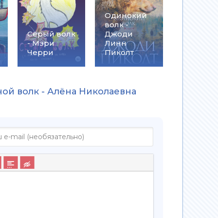
Одинокий
волк -
Серый волк
Джоди
- Мэри
Линн
Черри
Пиколт
ной волк - Алёна Николаевна