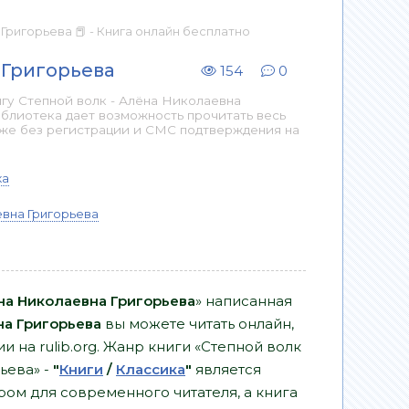
Григорьева 📕 - Книга онлайн бесплатно
 Григорьева
154
0
гу Степной волк - Алёна Николаевна
иблиотека дает возможность прочитать весь
аже без регистрации и СМС подтверждения на
ка
вна Григорьева
на Николаевна Григорьева
» написанная
а Григорьева
вы можете читать онлайн,
и на rulib.org. Жанр книги «Степной волк
ьева» -
"
Книги
/
Классика
"
является
ом для современного читателя, а книга