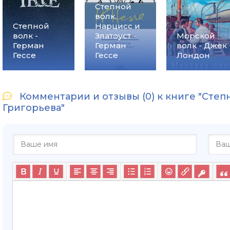
Степной
волк.
Степной
Нарцисс и
волк -
Златоуст -
Морской
Герман
Герман
волк - Джек
Гессе
Гессе
Лондон
Комментарии и отзывы (0) к книге "Степ
Григорьева"