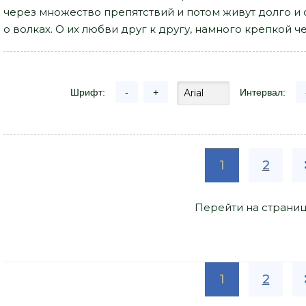
через множество препятствий и потом живут долго и с
о волках. О их любви друг к другу, намного крепкой ч
Шрифт:
-
+
Интервал:
1
2
Перейти на страниц
1
2