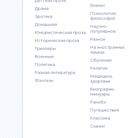
Детская проза
Бизнес
Драма
Психология,
Эротика
философия
Домашняя
Научно-
популярное
Юмористическая проза
Разное
Историческая проза
На иностранных
Триллеры
языках
Военные
Обучение
Политика
Религия
Разная литература
Медицина,
Фэнтези
здоровье
Биографии,
мемуары
Ранобэ
Путешествия
Классика
Сказки