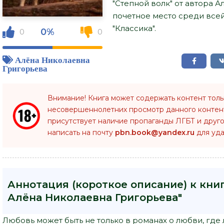
"Степной волк" от автора 
почетное место среди все
"Классика".
0%
0
0
Алёна Николаевна
Григорьева
Внимание! Книга может содержать контент тол
несовершеннолетних просмотр данного конте
присутствует наличие пропаганды ЛГБТ и друго
написать на почту
pbn.book@yandex.ru
для уда
Аннотация (короткое описание) к книг
Алёна Николаевна Григорьева"
Любовь может быть не только в романах о любви, где