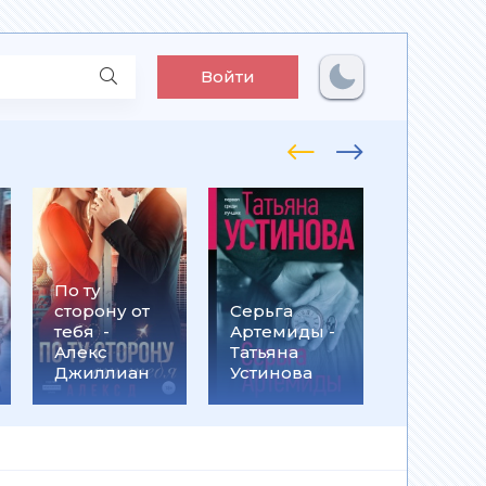
Войти
По ту
Встрети
сторону от
Серьга
на
тебя -
Артемиды -
Кассанд
Алекс
Татьяна
- Ольга
Джиллиан
Устинова
Громыко