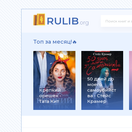
RULIB
 Олегович Фирсов
.org
Топ за месяц!🔥
ксандр Олегович Фирсов
50 дней до
моего
ков
Крепкий
самоубийст
орешек -
ва - Стейс
Тата Кит
Крамер
го убийцы - Патрик Зюскинд