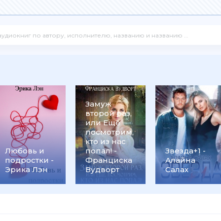
Замуж
второй раз,
или Ещё
посмотрим,
кто из нас
Любовь и
попал! -
Звезда+1 -
подростки -
Франциска
Алайна
Эрика Лэн
Вудворт
Салах