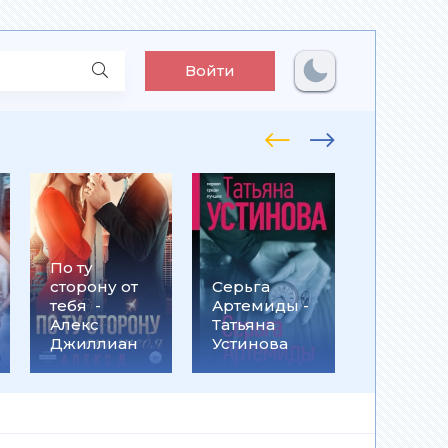
Войти
По ту
Встрети
сторону от
Серьга
на
тебя -
Артемиды -
Кассанд
Алекс
Татьяна
- Ольга
Джиллиан
Устинова
Громыко