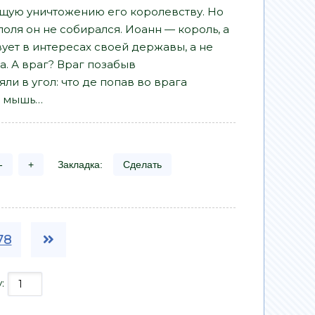
ящую уничтожению его королевству. Но
оля он не собирался. Иоанн — король, а
вует в интересах своей державы, а не
а. А враг? Враг позабыв
и в угол: что де попав во врага
е мышь…
-
+
Закладка:
Сделать
78
у: