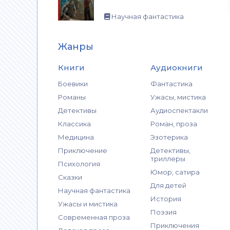
Научная фантастика
Жанры
Книги
Аудиокниги
Боевики
Фантастика
Романы
Ужасы, мистика
Детективы
Аудиоспектакли
Классика
Роман, проза
Медицина
Эзотерика
Приключение
Детективы,
триллеры
Психология
Юмор, сатира
Сказки
Для детей
Научная фантастика
История
Ужасы и мистика
Поэзия
Современная проза
Приключения