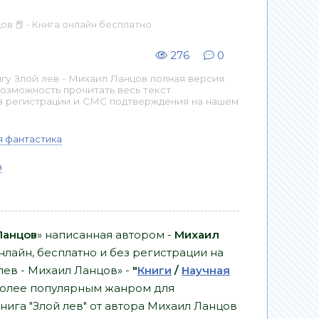
ов 📕 - Книга онлайн бесплатно
276
0
у Злой лев - Михаил Ланцов полная версия.
возможность прочитать весь текст
з регистрации и СМС подтверждения на нашем
я фантастика
в
Ланцов
» написанная автором -
Михаил
нлайн, бесплатно и без регистрации на
 лев - Михаил Ланцов» -
"
Книги
/
Научная
более популярным жанром для
нига "Злой лев" от автора Михаил Ланцов