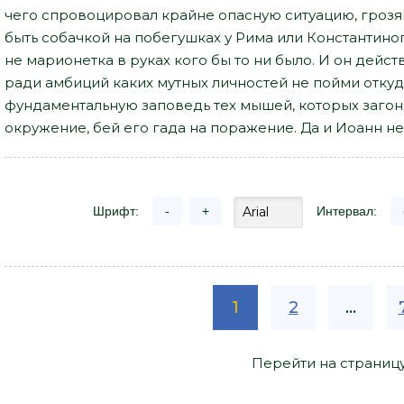
чего спровоцировал крайне опасную ситуацию, гроз
быть собачкой на побегушках у Рима или Константиноп
не марионетка в руках кого бы то ни было. И он дейст
ради амбиций каких мутных личностей не пойми откуд
фундаментальную заповедь тех мышей, которых загонял
окружение, бей его гада на поражение. Да и Иоанн н
Шрифт:
-
+
Интервал:
1
2
...
Перейти на страниц