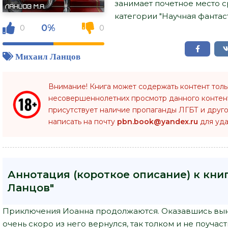
занимает почетное место 
категории "Научная фантаст
0%
0
0
Михаил Ланцов
Внимание! Книга может содержать контент тол
несовершеннолетних просмотр данного конте
присутствует наличие пропаганды ЛГБТ и друго
написать на почту
pbn.book@yandex.ru
для уда
Аннотация (короткое описание) к книг
Ланцов"
Приключения Иоанна продолжаются. Оказавшись выну
очень скоро из него вернулся, так толком и не поучаст