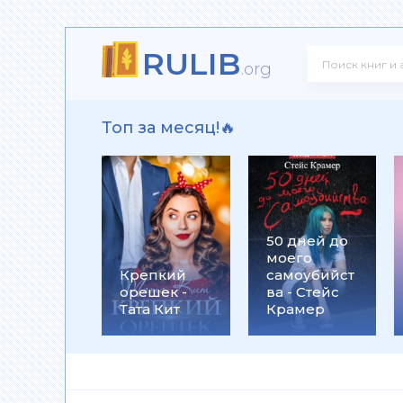
RULIB
! - Ольга Громыко
.org
Топ за месяц!🔥
рсон Петерсен
50 дней до
моего
 Макс Глебов
Крепкий
самоубийст
орешек -
ва - Стейс
Тата Кит
Крамер
гей Лукьяненко