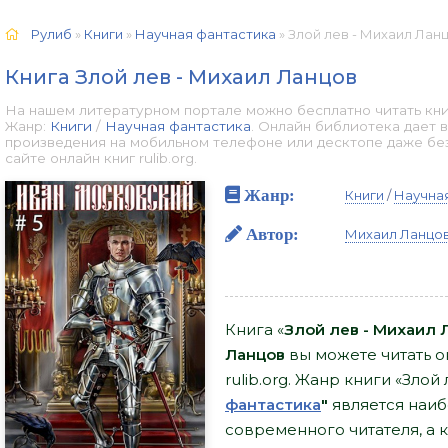
Рулиб
»
Книги
»
Научная фантастика
» Злой лев - Михаил Ланц
Книга Злой лев - Михаил Ланцов
На нашем литературном портале можно бесплатно читать книг
Жанр:
Книги
/
Научная фантастика
. Онлайн библиотека дает 
произведения на мобильном телефоне или десктопе даже бе
сайте онлайн книг rulib.org.
Жанр:
Книги
/
Научна
Автор:
Михаил Ланцо
Книга «
Злой лев - Михаил 
Ланцов
вы можете читать о
rulib.org. Жанр книги «Злой
фантастика
"
является наи
современного читателя, а к