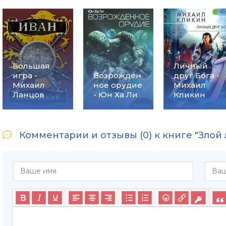
Большая
Личный
игра -
Возрожден
друг Бога -
Михаил
ное орудие
Михаил
Ланцов
- Юн Ха Ли
Кликин
Комментарии и отзывы (0) к книге "Злой 