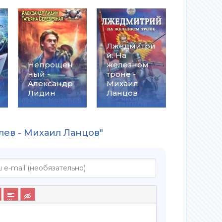
Лжедмитри
й. На
Непрощен
железном
ный -
троне -
Александр
Михаил
Лидин
Ланцов
лев - Михаил Ланцов"