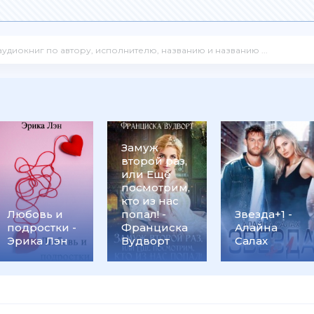
Замуж
второй раз,
или Ещё
посмотрим,
кто из нас
Любовь и
попал! -
Звезда+1 -
подростки -
Франциска
Алайна
Эрика Лэн
Вудворт
Салах