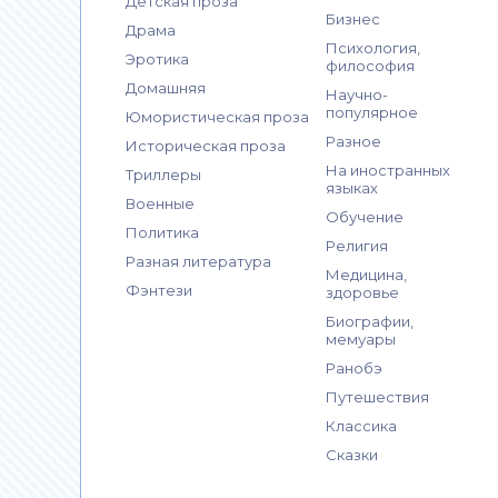
Детская проза
Бизнес
Драма
Психология,
Эротика
философия
Домашняя
Научно-
популярное
Юмористическая проза
Разное
Историческая проза
На иностранных
Триллеры
языках
Военные
Обучение
Политика
Религия
Разная литература
Медицина,
Фэнтези
здоровье
Биографии,
мемуары
Ранобэ
Путешествия
Классика
Сказки