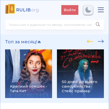
RULIB
.org
Войти
Топ за месяц!🔥
50 дней до моего
Крепкий орешек -
самоубийства -
Тата Кит
Стейс Крамер