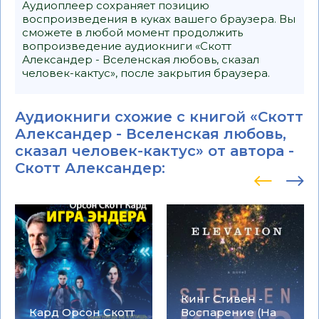
Аудиоплеер сохраняет позицию
воспроизведения в куках вашего браузера. Вы
сможете в любой момент продолжить
вопроизведение аудиокниги «Скотт
Александер - Вселенская любовь, сказал
человек-кактус», после закрытия браузера.
Аудиокниги схожие с книгой «Скотт
Александер - Вселенская любовь,
сказал человек-кактус» от автора -
Скотт Александер
:
Кинг Стивен -
Кард Орсон Скотт
Воспарение (На