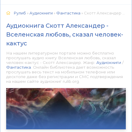
Рулиб
»
Аудиокниги
»
Фантастика
» Скотт Александер - Вселенская любовь, сказал человек-кактус 📕 - Книга онлайн бесплатно
Аудиокнига Скотт Александер -
Вселенская любовь, сказал человек-
кактус
На нашем литературном портале можно бесплатно
прослушать аудио книгу Вселенская любовь, сказал
человек-кактус - Скотт Александер. Жанр:
Аудиокниги
/
Фантастика
. Онлайн библиотека дает возможность
прослушать весь текст на мобильном телефоне или
десктопе даже без регистрации и СМС подтверждения
на нашем сайте аудиокниг rulib.org.