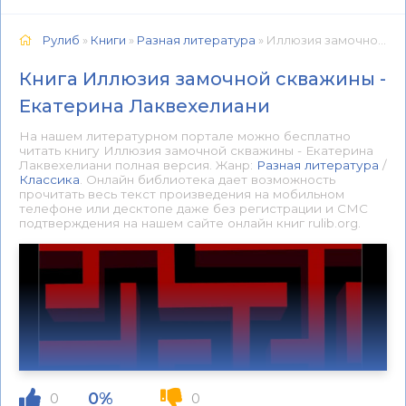
Рулиб
»
Книги
»
Разная литература
» Иллюзия замочной скважины - Екатерина Лаквехелиани 📕 - Книга онлайн бесплатно
Книга Иллюзия замочной скважины -
Екатерина Лаквехелиани
На нашем литературном портале можно бесплатно
читать книгу Иллюзия замочной скважины - Екатерина
Лаквехелиани полная версия. Жанр:
Разная литература
/
Классика
. Онлайн библиотека дает возможность
прочитать весь текст произведения на мобильном
телефоне или десктопе даже без регистрации и СМС
подтверждения на нашем сайте онлайн книг rulib.org.
0%
0
0