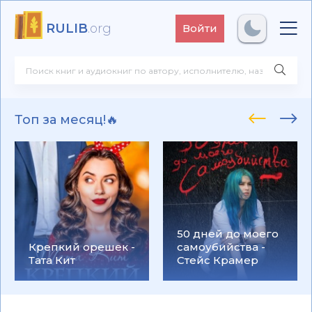
RULIB
.org
Войти
Топ за месяц!🔥
50 дней до моего
Крепкий орешек -
самоубийства -
Тата Кит
Стейс Крамер