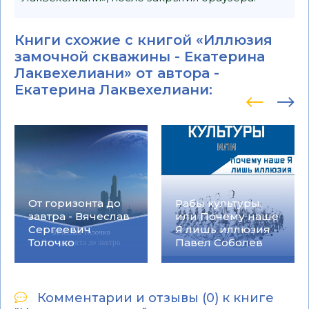
Книги схожие с книгой «Иллюзия
замочной скважины - Екатерина
Лаквехелиани» от автора -
Екатерина Лаквехелиани
:
От горизонта до
Рабы культуры,
завтра - Вячеслав
или Почему наше
Сергеевич
Я лишь иллюзия -
Толочко
Павел Соболев
Комментарии и отзывы (0) к книге