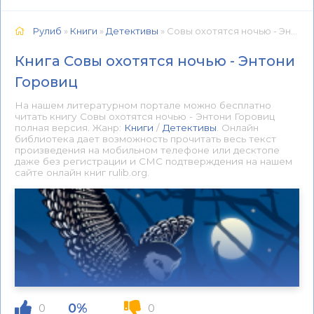
Рулиб
»
Книги
»
Детективы
» Совы охотятся ночью - Энтони Горовиц 📕 - Книга онлайн бесплатно
Книга Совы охотятся ночью - Энтони
Горовиц
На нашем литературном портале можно бесплатно
читать книгу Совы охотятся ночью - Энтони Горовиц
полная версия. Жанр:
Книги
/
Детективы
. Онлайн
библиотека дает возможность прочитать весь текст
произведения на мобильном телефоне или десктопе
даже без регистрации и СМС подтверждения на нашем
сайте онлайн книг rulib.org.
0%
0
0