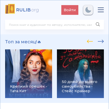
RULIB
.org
Войти
Топ за месяц!🔥
50 дней до моего
Крепкий орешек -
самоубийства -
Тата Кит
Стейс Крамер