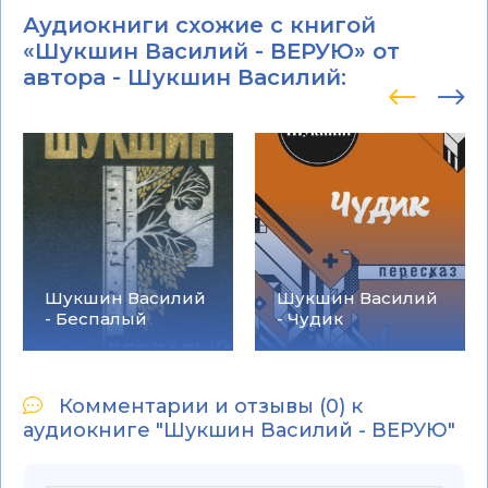
Аудиокниги схожие с книгой
«Шукшин Василий - ВЕРУЮ» от
автора -
Шукшин Василий
:
Шукшин Василий
Шукшин Василий
- Беспалый
- Чудик
Комментарии и отзывы (0) к
аудиокниге "Шукшин Василий - ВЕРУЮ"