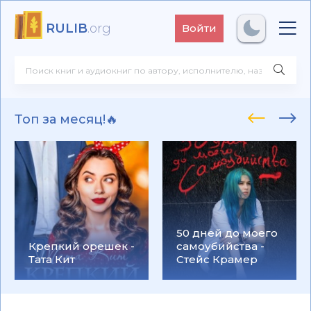
RULIB
.org
Войти
Топ за месяц!🔥
50 дней до моего
Крепкий орешек -
самоубийства -
Тата Кит
Стейс Крамер