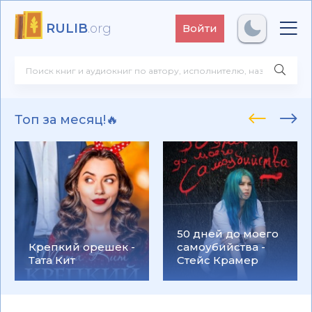
RULIB
.org
Войти
Топ за месяц!🔥
50 дней до моего
Крепкий орешек -
самоубийства -
Тата Кит
Стейс Крамер