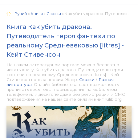
Рулиб
»
Книги
»
Сказки
» Как убить дракона. Путеводитель героя фэнтези по реальному Средневековью [litres] - Кейт Стивенсон 📕 - Книга онлайн бесплатно
Книга Как убить дракона.
Путеводитель героя фэнтези по
реальному Средневековью [litres] -
Кейт Стивенсон
На нашем литературном портале можно бесплатно
читать книгу Как убить дракона. Путеводитель героя
фэнтези по реальному Средневековью [litres] - Кейт
Стивенсон полная версия. Жанр:
Сказки
/
Разная
литература
. Онлайн библиотека дает возможность
прочитать весь текст произведения на мобильном
телефоне или десктопе даже без регистрации и СМС
подтверждения на нашем сайте онлайн книг rulib.org.